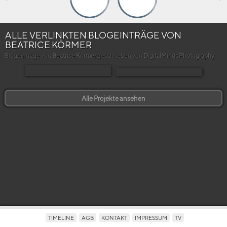
ALLE VERLINKTEN BLOGEINTRÄGE VON
BEATRICE KÖRMER
Blogeinträge von
Beatrice Körmer
geschrieben von
DigitalMinds Photography
.
Alle Projekte ansehen
TIMELINE
AGB
KONTAKT
IMPRESSUM
TV