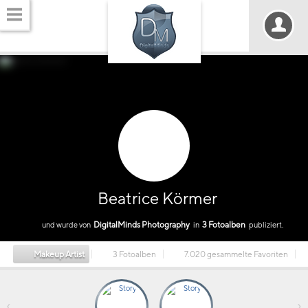
Beatrice Körmer
DigitalMinds Photography
3 Fotoalben
und wurde von
in
publiziert.
Makeup Artist
3 Fotoalben
7.020 gesammelte Favoriten
‹
›