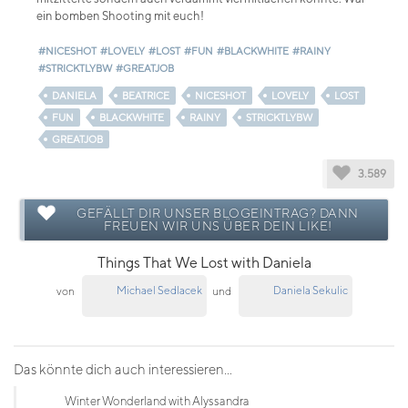
ein bomben Shooting mit euch!
#NICESHOT
#LOVELY
#LOST
#FUN
#BLACKWHITE
#RAINY
#STRICKTLYBW
#GREATJOB
DANIELA
BEATRICE
NICESHOT
LOVELY
LOST
FUN
BLACKWHITE
RAINY
STRICKTLYBW
GREATJOB
3.589
GEFÄLLT DIR UNSER BLOGEINTRAG? DANN
FREUEN WIR UNS ÜBER DEIN LIKE!
Things That We Lost with Daniela
Michael Sedlacek
Daniela Sekulic
von
und
Das könnte dich auch interessieren...
Winter Wonderland with Alyssandra