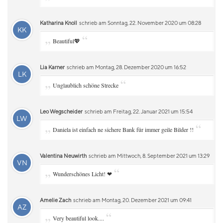
Katharina Knoll
schrieb am Sonntag, 22. November 2020 um 08:28
KK
„
“
Beautiful💖
Lia Karner
schrieb am Montag, 28. Dezember 2020 um 16:52
LK
„
“
Unglaublich schöne Strecke
Leo Wegscheider
schrieb am Freitag, 22. Januar 2021 um 15:54
LW
„
“
Daniela ist einfach ne sichere Bank für immer geile Bilder !!
Valentina Neuwirth
schrieb am Mittwoch, 8. September 2021 um 13:29
VN
„
“
Wunderschönes Licht! ❤
Amelie Zach
schrieb am Montag, 20. Dezember 2021 um 09:41
AZ
„
“
Very beautiful look....