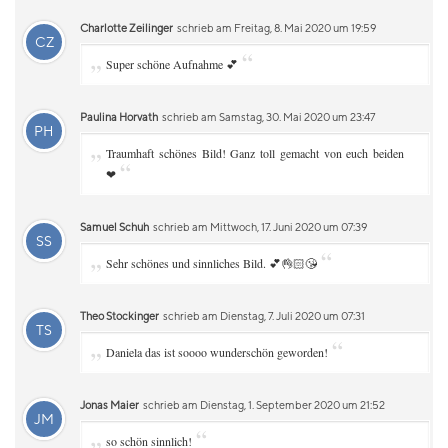
Charlotte Zeilinger
schrieb am Freitag, 8. Mai 2020 um 19:59
CZ
„
“
Super schöne Aufnahme 💕
Paulina Horvath
schrieb am Samstag, 30. Mai 2020 um 23:47
PH
„
Traumhaft schönes Bild! Ganz toll gemacht von euch beiden
“
❤
Samuel Schuh
schrieb am Mittwoch, 17. Juni 2020 um 07:39
SS
„
“
Sehr schönes und sinnliches Bild. 💕👌🏻😘
Theo Stockinger
schrieb am Dienstag, 7. Juli 2020 um 07:31
TS
„
“
Daniela das ist soooo wunderschön geworden!
Jonas Maier
schrieb am Dienstag, 1. September 2020 um 21:52
JM
„
“
so schön sinnlich!