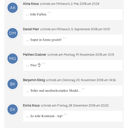
Alina Kraus
schrieb am Mittwoch, 2. Mai 2018 um 21:04
AK
„
“
tolle Farben
Daniel Mair
schrieb am Mittwoch, 5. September 2018 um 10:01
DM
„
“
Super in Szene gesetzt!
Matheo Grabner
schrieb am Montag, 19. November 2018 um 13:15
MG
„
“
Nice 👌
Benjamin König
schrieb am Dienstag, 20. November 2018 um 14:36
BK
„
“
Tolles und ausdrucksstarkes Model...
Emila Kraus
schrieb am Freitag, 28. Dezember 2018 um 20:22
EK
„
“
So tolle Kontraste - top!