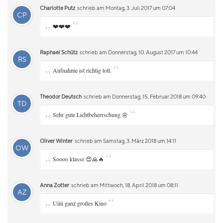
Charlotte Putz
schrieb am Montag, 3. Juli 2017 um 07:04
CP
„
“
❤️❤️❤️
Raphael Schütz
schrieb am Donnerstag, 10. August 2017 um 10:44
RS
„
“
Aufnahme ist richtig toll.
Theodor Deutsch
schrieb am Donnerstag, 15. Februar 2018 um 09:40
TD
„
“
Sehr gute Lichtbeherrschung 🌼
Oliver Winter
schrieb am Samstag, 3. März 2018 um 14:11
OW
„
“
Soooo klasse 😍🙏🔥
Anna Zotter
schrieb am Mittwoch, 18. April 2018 um 08:11
AZ
„
“
Uiiii ganz großes Kino