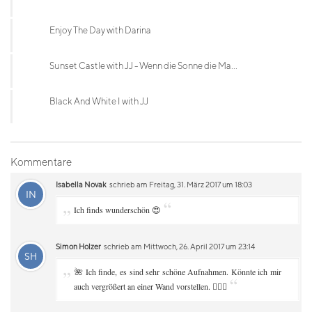
Enjoy The Day with Darina
Sunset Castle with JJ - Wenn die Sonne die Ma...
Black And White I with JJ
Kommentare
Isabella Novak
schrieb am Freitag, 31. März 2017 um 18:03
IN
„
“
Ich finds wunderschön 😍
Simon Holzer
schrieb am Mittwoch, 26. April 2017 um 23:14
SH
„
🌺 Ich finde, es sind sehr schöne Aufnahmen. Könnte ich mir
“
auch vergrößert an einer Wand vorstellen. 👌🏻😘