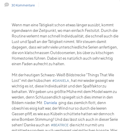
30 Kommentare
Wenn man eine Tätigkeit schon etwas länger ausübt, kommt
irgendwann der Zeitpunkt, wo man einfach Festsitzt. Durch die
Routine verlernt man schnell Individualität, die schnell auch die
Lust und Spaß an der Tätigkeit nimmt. Wir steuern damit
dagegen, dass wir sehr viele unterschiedliche Serien anfertigen,
die von klatschnassen Outdoorserien, bis über zu kitschigen
Homestories führen. Dabei ist es natürlich auch sehr wichtig
einen Faden aufrecht zu halten.
Mit der heutigen Schwarz-Weiß Bildstrecke "Things That We
Lost" mit der hübschen
, hat mir wieder gezeigt wie
#DANIELA
wichtig es ist, diese Individualität und den Spaßfaktor zu
behalten. Wir geben uns größte Mühe mit dem Model warm zu
werden, denn Schlussendlich spiegelt sich dies immer in den
Bildern nieder. Mit
Daniela
ging das ziemlich flott, denn
obwohl es eisig kalt war, der Wind nur so durch die leeren
Gassen pfiff, es wie aus Kübeln schüttete hatten wir dennoch
eine Bomben Stimmung! Und das lässt sich auch in dieser Serie
sehen! Danke auch an
die nicht nur mit uns
#BEATRICE
mitzitterte sondern auch verdammt viel mitlachen konnte. War