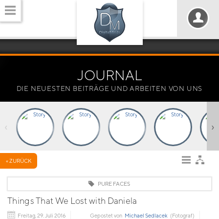
JOURNAL
DIE NEUESTEN BEITRÄGE UND ARBEITEN VON UNS
‹
›
« ZURÜCK
PURE FACES
Things That We Lost with Daniela
Freitag, 29. Juli 2016
Gepostet von
Michael Sedlacek
(Fotograf)