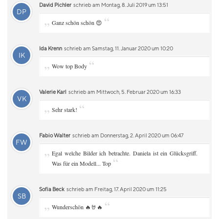
David Pichler
schrieb am Montag, 8. Juli 2019 um 13:51
DP
„
“
Ganz schön schön 😍
Ida Krenn
schrieb am Samstag, 11. Januar 2020 um 10:20
IK
„
“
Wow top Body
Valerie Karl
schrieb am Mittwoch, 5. Februar 2020 um 16:33
VK
„
“
Sehr stark!
Fabio Walter
schrieb am Donnerstag, 2. April 2020 um 06:47
FW
„
Egal welche Bilder ich betrachte. Daniela ist ein Glücksgriff.
“
Was für ein Modell... Top
Sofia Beck
schrieb am Freitag, 17. April 2020 um 11:25
SB
„
“
Wunderschön 🔥🤘🔥