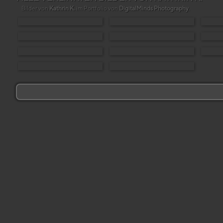
Bilder von
Kathrin K.
im Portfolio von
DigitalMinds Photography
.