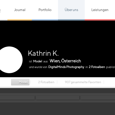
Journal
Portfolio
Über uns
Leistungen
Kathrin K.
Wien, Österreich
Model
ist
aus
DigitalMinds Photography
2 Fotoalben
und wurde von
in
publizi
Model
2 Fotoalben
907 gesammelte Favoriten