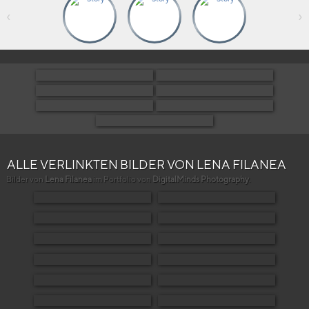
‹
›
ALLE VERLINKTEN BILDER VON LENA FILANEA
Bilder von
Lena Filanea
im Portfolio von
DigitalMinds Photography
.