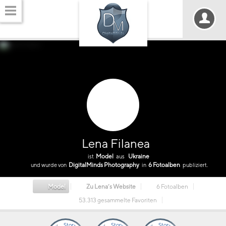
Lena Filanea
Model
Ukraine
ist
aus
DigitalMinds Photography
6 Fotoalben
und wurde von
in
publiziert.
Model
Zu Lena’s Website
6 Fotoalben
53.313 gesammelte Favoriten