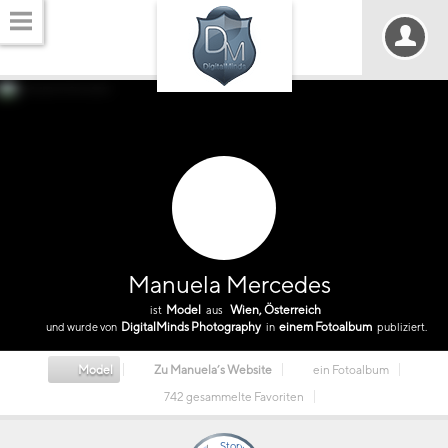
Manuela Mercedes
Model
Wien, Österreich
ist
aus
DigitalMinds Photography
einem Fotoalbum
und wurde von
in
publiziert.
Model
Zu Manuela’s Website
ein Fotoalbum
742 gesammelte Favoriten