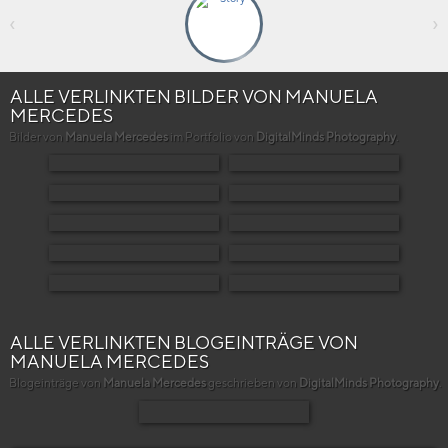
‹
›
ALLE VERLINKTEN BILDER VON MANUELA
MERCEDES
Bilder von
Manuela Mercedes
im Portfolio von
DigitalMinds Photography
.
ALLE VERLINKTEN BLOGEINTRÄGE VON
MANUELA MERCEDES
Blogeinträge von
Manuela Mercedes
geschrieben von
DigitalMinds Photography
.