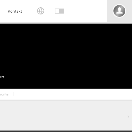
Kontakt
ert.
voriten
›