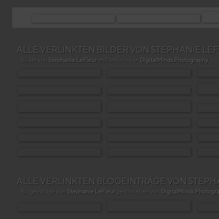
ALLE VERLINKTEN BILDER VON STEPHANIE LE
Bilder von
Stephanie LeFleur
im Portfolio von
DigitalMinds Photography
.
ALLE VERLINKTEN BLOGEINTRÄGE VON STEPH
Blogeinträge von
Stephanie LeFleur
geschrieben von
DigitalMinds Photogr