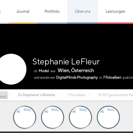
Journal
Portfolio
Über uns
Leistungen
Stephanie LeFleur
Wien, Österreich
Model
ist
aus
DigitalMinds Photography
7 Fotoalben
und wurde von
in
publizi
del
Zu Stephanie’s Website
7 Fotoalben
19.557 gesammelte Fa