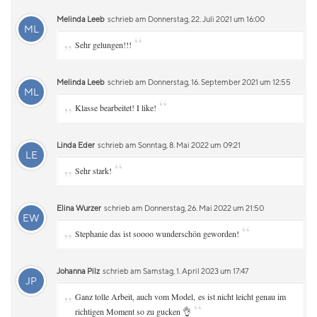
Melinda Leeb
schrieb am Donnerstag, 22. Juli 2021 um 16:00
ML
„
“
Sehr gelungen!!!
Melinda Leeb
schrieb am Donnerstag, 16. September 2021 um 12:55
ML
„
“
Klasse bearbeitet! I like!
Linda Eder
schrieb am Sonntag, 8. Mai 2022 um 09:21
LE
„
“
Sehr stark!
Elina Wurzer
schrieb am Donnerstag, 26. Mai 2022 um 21:50
EW
„
“
Stephanie das ist soooo wunderschön geworden!
Johanna Pilz
schrieb am Samstag, 1. April 2023 um 17:47
JP
„
Ganz tolle Arbeit, auch vom Model, es ist nicht leicht genau im
“
richtigen Moment so zu gucken 👌