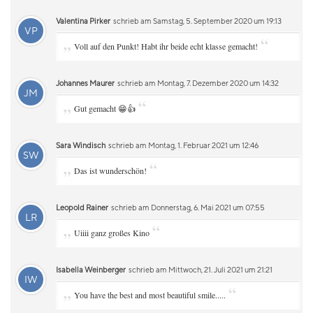
Valentina Pirker
schrieb am Samstag, 5. September 2020 um 19:13
VP
„
“
Voll auf den Punkt! Habt ihr beide echt klasse gemacht!
Johannes Maurer
schrieb am Montag, 7. Dezember 2020 um 14:32
JM
„
“
Gut gemacht 😁👍
Sara Windisch
schrieb am Montag, 1. Februar 2021 um 12:46
SW
„
“
Das ist wunderschön!
Leopold Rainer
schrieb am Donnerstag, 6. Mai 2021 um 07:55
LR
„
“
Uiiii ganz großes Kino
Isabella Weinberger
schrieb am Mittwoch, 21. Juli 2021 um 21:21
IW
„
“
You have the best and most beautiful smile.....