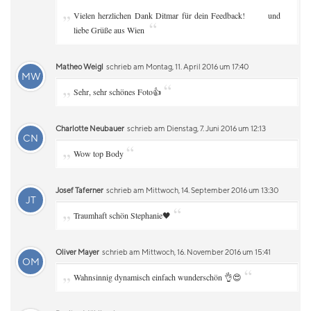
„
Vielen herzlichen Dank Ditmar für dein Feedback!
und
“
liebe Grüße aus Wien
Matheo Weigl
schrieb am Montag, 11. April 2016 um 17:40
MW
„
“
Sehr, sehr schönes Foto👍
Charlotte Neubauer
schrieb am Dienstag, 7. Juni 2016 um 12:13
CN
„
“
Wow top Body
Josef Taferner
schrieb am Mittwoch, 14. September 2016 um 13:30
JT
„
“
Traumhaft schön Stephanie🖤
Oliver Mayer
schrieb am Mittwoch, 16. November 2016 um 15:41
OM
„
“
Wahnsinnig dynamisch einfach wunderschön 👌😍