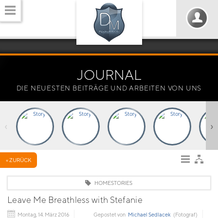
JOURNAL
DIE NEUESTEN BEITRÄGE UND ARBEITEN VON UNS
‹
›
« ZURÜCK
HOMESTORIES
Leave Me Breathless with Stefanie
Montag, 14. März 2016
Gepostet von
Michael Sedlacek
(Fotograf)