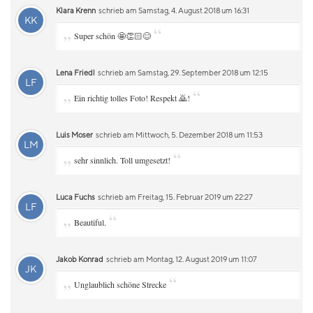
Klara Krenn
schrieb am Samstag, 4. August 2018 um 16:31
KK
„
“
Super schön 🤩👏🏻😊
Lena Friedl
schrieb am Samstag, 29. September 2018 um 12:15
LF
„
“
Ein richtig tolles Foto! Respekt 🙇!
Luis Moser
schrieb am Mittwoch, 5. Dezember 2018 um 11:53
LM
„
“
sehr sinnlich. Toll umgesetzt!
Luca Fuchs
schrieb am Freitag, 15. Februar 2019 um 22:27
LF
„
“
Beautiful.
Jakob Konrad
schrieb am Montag, 12. August 2019 um 11:07
JK
„
“
Unglaublich schöne Strecke