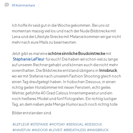
39 Kommentare
Ich hoffe ihr seid gut in die Woche gekommen. Bei uns ist
momentan massig viel los und nach der Nude Bildstrecke mit
Lena und der Lifestyle Strecke mit Melanie kommen wir gar nicht
mehr nach eure Mails zu beantworten.
Jetzt gibt es mal eine
schöne sinnliche Boudoirstrecke
mit
Stephanie LeFleur
für euch! Die haben wir schon viel zu lange
auf unseren Rechner gehabt und können euch die nicht mehr
vorenthalten. Die Bildstrecke entstand übrigens in
Innsbruck
,
wo wir mit Stefanie nach unserem Fashion Shooting gleich noch
einen Tag draufgelegt haben. In hübschen Dessous, in einen
richtig geilen Hotelzimmer mit riesen Fenstern, echt geiles
Wetter, gefühlte 40 Grad Celsius Innentemperatur und ein
noch heißeres Model und fünf Fotografen. Ein richtig lustiger
Tag, an dem neben jede Menge Humor auch noch richtig tolle
Bilder entstanden sind.
#LEFLEUR
#STEFANIE
#HOTDAY
#SENSUAL
#DESSOUS
#HAVEFUN
#INDOOR
#LOVEIT
#BREATHLESS
#INNSBRUCK