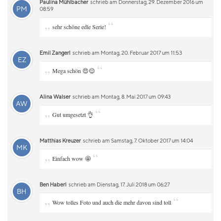
Paulina Mühlbacher
schrieb am Donnerstag, 29. Dezember 2016 um
PM
08:59
„
“
sehr schöne edle Serie!
Emil Zangerl
schrieb am Montag, 20. Februar 2017 um 11:53
EZ
„
“
Mega schön 😍😌
Alina Walser
schrieb am Montag, 8. Mai 2017 um 09:43
AW
„
“
Gut umgesetzt 👌
Matthias Kreuzer
schrieb am Samstag, 7. Oktober 2017 um 14:04
MK
„
“
Einfach wow 🤩
Ben Haberl
schrieb am Dienstag, 17. Juli 2018 um 06:27
BH
„
“
Wow tolles Foto und auch die mehr davon sind toll