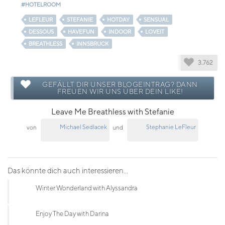
#HOTELROOM
LEFLEUR
STEFANIE
HOTDAY
SENSUAL
DESSOUS
HAVEFUN
INDOOR
LOVEIT
BREATHLESS
INNSBRUCK
3.762
GEFÄLLT DIR UNSER BLOGEINTRAG? DANN
FREUEN WIR UNS ÜBER DEIN LIKE!
Leave Me Breathless with Stefanie
Michael Sedlacek
Stephanie LeFleur
von
und
Das könnte dich auch interessieren...
Winter Wonderland with Alyssandra
Enjoy The Day with Darina