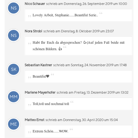
Nico Schauer
schrieb am Donnerstag, 26. September 2019 um 10:00
NS
„
“
Lovely Arbeit, Stephanie......Beautiful Serie..
Nora Strobl
schrieb am Dienstag, 8. Oktober 2019 um 23:07
NS
„
Habt Ihr Euch da abgesprochen? 🥳|Auf jeden Fall beide mit
“
schönen Bildern. 👍
Sebastian Kastner
schrieb am Sonntag, 24. November 2019 um 17:48
SK
„
“
Beautiful💖
Marlene Mayerhofer
schrieb am Freitag, 13. Dezember 2019 um 13:02
MM
„
“
Toll,toll und nochmal toll
Matteo Ernst
schrieb am Donnerstag, 30. April 2020 um 15:04
ME
„
“
Extrem Schön......WOW.