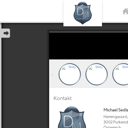
‹
Kontakt
Michael Sedl
Herrengasse 6
3002 Purkersd
Österreich