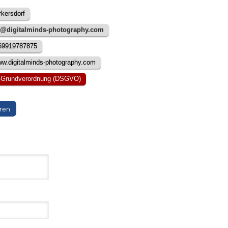
kersdorf
o@digitalminds-photography.com
369919787875
w.digitalminds-photography.com
-Grundverordnung (DSGVO)
eren