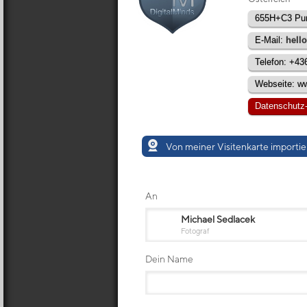
655H+C3 Pur
E-Mail:
hell
Telefon: +4
Webseite: ww
Datenschutz
Von meiner Visitenkarte importi
An
Michael Sedlacek
Fotograf
Dein Name