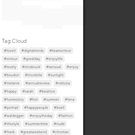
Tag Cloud
#loveit
#digitalminds
#teamontour
#ontour
#greatday
#enjoylife
#lovely
#innsbruck
#sensual
#enjoy
#boudoir
#nicolette
#sunlight
#melanie
#annualreview
#viktoria
#happy
#sarah
#beatrice
#homestory
#hot
#summer
#lena
#portrait
#happypeople
#koell
#waldegger
#enjoytheday
#fashion
#lifestyle
#summertime
#nude
#frank
#greatweekend
#christian