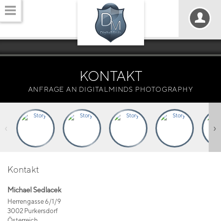
KONTAKT
ANFRAGE AN DIGITALMINDS PHOTOGRAPHY
‹
›
Kontakt
Michael Sedlacek
Herrengasse 6/1/9
3002 Purkersdorf
Österreich