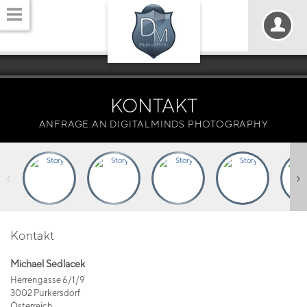
KONTAKT
ANFRAGE AN DIGITALMINDS PHOTOGRAPHY
‹
›
Kontakt
Michael Sedlacek
Herrengasse 6/1/9
3002 Purkersdorf
Österreich