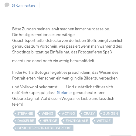
31 Kommentare
Böse Zungen meinen ja wir machen immer nur dasselbe.
Die heutige emotionale und witzige
Gesichtsportraitbildstrecke von der lieben Steffi, bringt ziemlich
genau das zum Vorschein, was passiert wenn man während des
Shootings blitzartige Einfälle hat, das Fotografieren Spaß
macht und dabei noch ein wenig herumblödelt
In der Portraitfotografie geht es ja auch darin, das Wesen des
Portraitierten Menschen ein wenig in die Bilder zu verpacken
und Voila wohl bekommst
Und zusätzlich trifft es sich
natürlich super gut, dass
Stefanie
genau heute ihren
Geburtstag hat. Auf diesem Wege alles Liebe und lass dich
feiern!
STEFANIE
WENIG
ACTING
CRAZY
ZUNGEN
DASSELBE
HEUTIGE
EMOTIONALE
WITZIGE
GESICHTSPORTRAITBILDSTRECKE