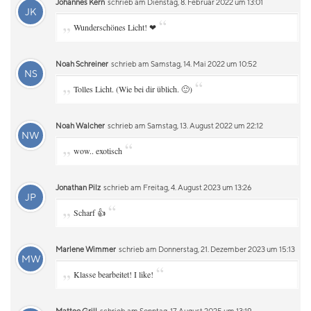
Johannes Kern
schrieb am Dienstag, 8. Februar 2022 um 13:01
JK
„
“
Wunderschönes Licht! ❤
Noah Schreiner
schrieb am Samstag, 14. Mai 2022 um 10:52
NS
„
“
Tolles Licht. (Wie bei dir üblich. 🙂)
Noah Walcher
schrieb am Samstag, 13. August 2022 um 22:12
NW
„
“
wow.. exotisch
Jonathan Pilz
schrieb am Freitag, 4. August 2023 um 13:26
JP
„
“
Scharf 👍
Marlene Wimmer
schrieb am Donnerstag, 21. Dezember 2023 um 15:13
MW
„
“
Klasse bearbeitet! I like!
Matteo Grill
schrieb am Sonntag, 17. August 2025 um 13:19