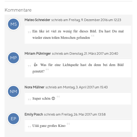
Kommentare
Mateo Schneider
schrieb am Freitag, 9. Dezember 2016 um 12:23
MS
„
Ein like ist viel zu wenig für dieses Bild. Da hast Du mal
“
wieder einen tollen Menschen gefunden
Miriam Pühringer
schrieb am Dienstag, 21. März 2017 um 20:40
MP
„
👍 Was für eine Lichtquelle hast du denn bei dem Bild
“
genutzt?
Nora Müllner
schrieb am Montag, 3. April 2017 um 15:43
NM
„
“
Super schön 😍
Emily Posch
schrieb am Freitag, 26. Mai 2017 um 13:58
EP
„
“
Uiiii ganz großes Kino