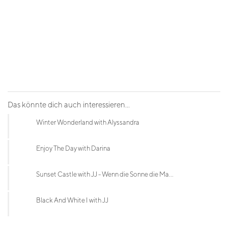
Das könnte dich auch interessieren...
Winter Wonderland with Alyssandra
Enjoy The Day with Darina
Sunset Castle with JJ - Wenn die Sonne die Ma...
Black And White I with JJ