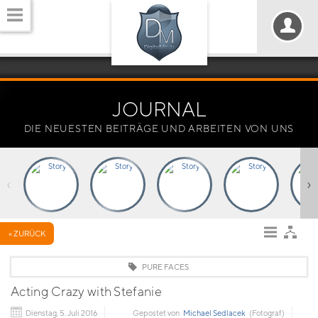
JOURNAL
DIE NEUESTEN BEITRÄGE UND ARBEITEN VON UNS
‹
›
« ZURÜCK
PURE FACES
Acting Crazy with Stefanie
Dienstag, 5. Juli 2016
Gepostet von
Michael Sedlacek
(Fotograf)