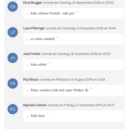
Elina Brugger
schrieb am Sonntag, 16. September 2018 um 20:50
EB
„
“
Sehr schönes Portrait - sehr gut!
Luisa Pühringer
schrieb am Dienstag, 13. November 2018 um 14:44
LP
„
“
so schön sinnlich!
Josef Hutter
schrieb am Sonntag, 18. November 2018 um 07:23
JH
„
“
Sehr schön!
Paul Braun
schrieb am Mittwoch, 14. August 2019 um 10:24
PB
„
“
Tolles weiches Licht und super Winkel. 👍
Raphael Gabriel
schrieb am Freitag, 27. Dezember 2019 um 20:17
RG
„
“
Tolle Serie