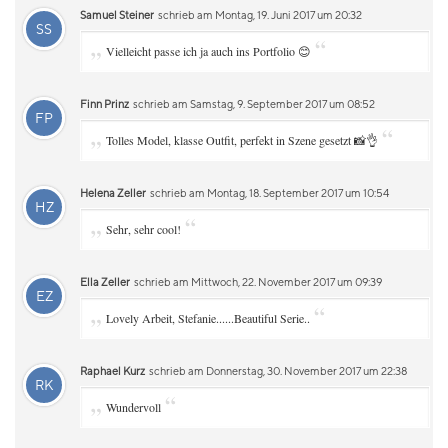
Samuel Steiner
schrieb am Montag, 19. Juni 2017 um 20:32
SS
„
“
Vielleicht passe ich ja auch ins Portfolio 😊
Finn Prinz
schrieb am Samstag, 9. September 2017 um 08:52
FP
„
“
Tolles Model, klasse Outfit, perfekt in Szene gesetzt 📸👌
Helena Zeller
schrieb am Montag, 18. September 2017 um 10:54
HZ
„
“
Sehr, sehr cool!
Ella Zeller
schrieb am Mittwoch, 22. November 2017 um 09:39
EZ
„
“
Lovely Arbeit, Stefanie......Beautiful Serie..
Raphael Kurz
schrieb am Donnerstag, 30. November 2017 um 22:38
RK
„
“
Wundervoll