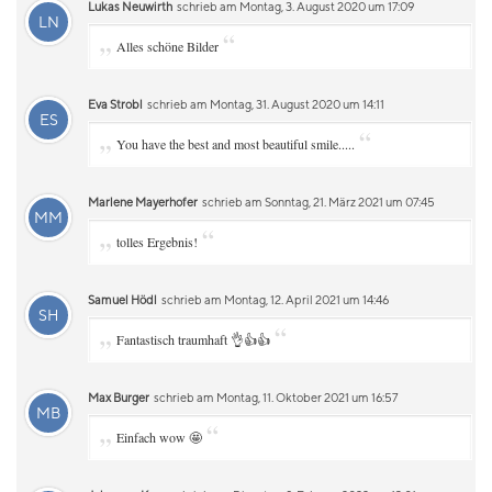
Lukas Neuwirth
schrieb am Montag, 3. August 2020 um 17:09
LN
„
“
Alles schöne Bilder
Eva Strobl
schrieb am Montag, 31. August 2020 um 14:11
ES
„
“
You have the best and most beautiful smile.....
Marlene Mayerhofer
schrieb am Sonntag, 21. März 2021 um 07:45
MM
„
“
tolles Ergebnis!
Samuel Hödl
schrieb am Montag, 12. April 2021 um 14:46
SH
„
“
Fantastisch traumhaft 👌👍👍
Max Burger
schrieb am Montag, 11. Oktober 2021 um 16:57
MB
„
“
Einfach wow 🤩