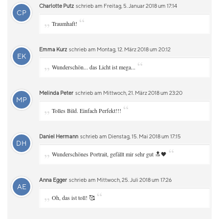
Charlotte Putz
schrieb am Freitag, 5. Januar 2018 um 17:14
CP
„
“
Traumhaft!
Emma Kurz
schrieb am Montag, 12. März 2018 um 20:12
EK
„
“
Wunderschön... das Licht ist mega...
Melinda Peter
schrieb am Mittwoch, 21. März 2018 um 23:20
MP
„
“
Tolles Bild. Einfach Perfekt!!!
Daniel Hermann
schrieb am Dienstag, 15. Mai 2018 um 17:15
DH
„
“
Wunderschönes Portrait, gefällt mir sehr gut 🔝🖤
Anna Egger
schrieb am Mittwoch, 25. Juli 2018 um 17:26
AE
„
“
Oh, das ist toll! 🥰