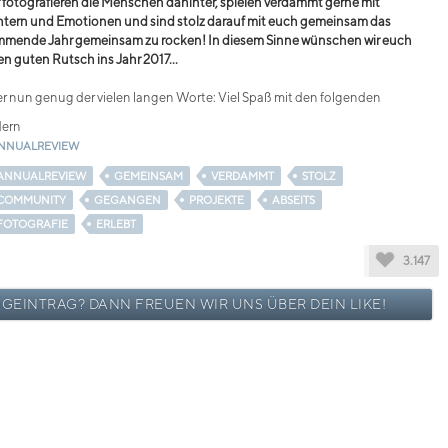
 fotografieren die Menschen dahinter, spielen verdammt gerne mit
htern und Emotionen und sind stolz darauf mit euch gemeinsam das
mende Jahr gemeinsam zu rocken! In diesem Sinne wünschen wir euch
en guten Rutsch ins Jahr 2017...
r nun genug der vielen langen Worte: Viel Spaß mit den folgenden
dern
NNUALREVIEW
ANNUALREVIEW
GEMEINSAM
VERDAMMT
STOLZ
COMMUNITY
GEGANGEN
PROJEKTE
ABSEITS
FOTOGRAFIE
ERLEBT
3.147
OGEINTRAG? DANN FREUEN WIR UNS ÜBER DEIN LIKE!