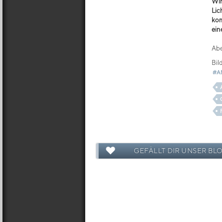
Wir
Lic
kom
ein
Abe
Bil
#A
GEFÄLLT DIR UNSER BL