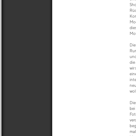
Sho
Rüc
Kom
Mod
die
Mot
Die
Run
und
die
wir
ein
int
neu
wol
Die
bei
Fot
ver
beg
mal