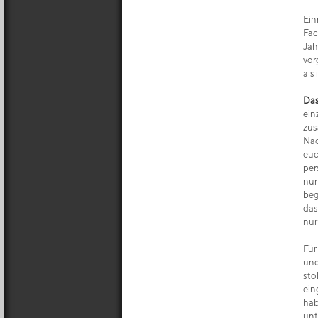
Ein
Fac
Jah
vor
als 
Das
ein
zus
Nac
euc
per
nur
beg
das
nur
Für
und
sto
ein
hab
unt