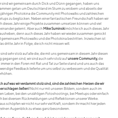
r sind wir gemeinsam durch Dick und Dünn gegangen, haben uns
ammen getan um Deutschland im Sturm zu erobern und abseits der
sjährigen Photokina die Community mit Photowalks und zahlreichen
tups zu beglücken. Neben einer fantastischen Freundschaft haben wir
h dieses Jahr einige Projekte zusammen umsetzen können und viel
einander gelernt. Aber auch
Mike Suminski
möchte ich auch dieses Jahr
ausheben, denn auch dieses Jahr haben wir wieder zusammen gerockt
 gemeinsam Photowalks und die Photokina bestritten. Inzwischen ist
as dritte Jahr in Folge, die ich nicht missen will.
 sind sehr stolz auf alle die, die mit uns gemeinsam in diesem Jahr diesen
 gegangen sind, wir sind auch sehr stolz auf
unsere Community,
die
 immer in den Foren mit Rat und Tat zur Seite stand und uns auch das
wendige Feedback lieferte um uns selbst zu verbessern und die Qualität
erhöhen.
h auf was wir verdammt stolz sind, sind die zahlreichen Herzen die wir
er schlagen ließen!
Nicht nur mit unseren Bildern, sondern auch im
len Leben, bei den unzähligen Fotoshootings, bei Meetups oder einfach
h bei diversen Rückmeldungen und Reflektionen unserer Werke.
aus schöpfen wir nicht nur sehr viel Kraft, sondern ihr macht hier jeden
zelnen Augenblick zu etwas ganz besonderen.