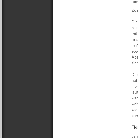
hin
Zu 
Die
ist
mit
uns
In 
sow
Abs
sin
Die
hab
Her
lau
war
wei
wie
son
Flo
Jah