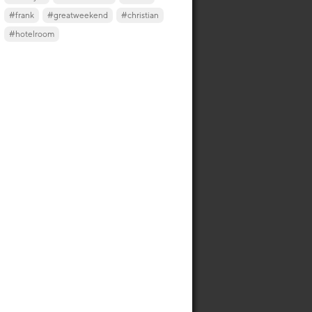
#frank
#greatweekend
#christian
#hotelroom