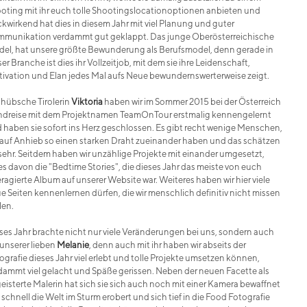
oting mit ihr euch tolle Shootingslocationoptionen anbieten und
kwirkend hat dies in diesem Jahr mit viel Planung und guter
munikation verdammt gut geklappt. Das junge Oberösterreichische
el, hat unsere größte Bewunderung als Berufsmodel, denn gerade in
ser Branche ist dies ihr Vollzeitjob, mit dem sie ihre Leidenschaft,
ivation und Elan jedes Mal aufs Neue bewundernswerterweise zeigt.
 hübsche Tirolerin
Viktoria
haben wir im Sommer 2015 bei der Österreich
dreise mit dem Projektnamen TeamOnTour erstmalig kennengelernt
 haben sie sofort ins Herz geschlossen. Es gibt recht wenige Menschen,
 auf Anhieb so einen starken Draht zueinander haben und das schätzen
 sehr. Seitdem haben wir unzählige Projekte mit einander umgesetzt,
es davon die "Bedtime Stories", die dieses Jahr das meiste von euch
eragierte Album auf unserer Website war. Weiteres haben wir hier viele
e Seiten kennenlernen dürfen, die wir menschlich definitiv nicht missen
len.
ses Jahr brachte nicht nur viele Veränderungen bei uns, sondern auch
 unserer lieben
Melanie
, denn auch mit ihr haben wir abseits der
ografie dieses Jahr viel erlebt und tolle Projekte umsetzen können,
dammt viel gelacht und Späße gerissen. Neben der neuen Facette als
eisterte Malerin hat sich sie sich auch noch mit einer Kamera bewaffnet
 schnell die Welt im Sturm erobert und sich tief in die Food Fotografie