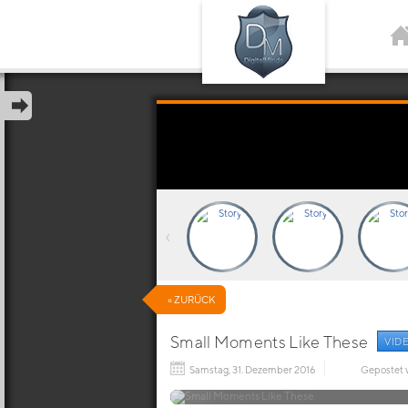
‹
« ZURÜCK
Small Moments Like These
VID
Samstag, 31. Dezember 2016
Gepostet 