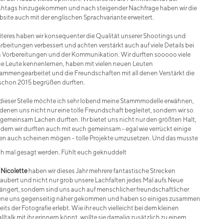
htags hinzugekommen und nach steigender Nachfrage haben wir die
site auch mit der englischen Sprachvariante erweitert.
teres haben wir konsequenter die Qualität unserer Shootings und
rbeitungen verbessert und achten verstärkt auch auf viele Details bei
 Vorbereitungen und der Kommunikation. Wir durften sooooo viele
e Leute kennenlernen, haben mit vielen neuen Leuten
ammengearbeitet und die Freundschaften mit all denen Verstärkt die
 schon 2015 begrüßen durften.
dieser Stelle möchte ich sehr lobend meine Stammmodelle erwähnen,
 denen uns nicht nur eine tolle Freundschaft begleitet, sondern wir so
l gemeinsam Lachen durften. Ihr bietet uns nicht nur den größten Halt,
dern wir durften auch mit euch gemeinsam - egal wie verrückt einige
en auch scheinen mögen - tolle Projekte umzusetzen. Und das musste
h mal gesagt werden. Fühlt euch geknuddelt
t
Nicolette
haben wir dieses Jahr mehrere fantastische Strecken
aubert und nicht nur grob unsere Lachfalten jedes Mal aufs Neue
längert, sondern sind uns auch auf menschlicher freundschaftlicher
ne uns gegenseitig näher gekommen und haben so einiges zusammen
eits der Fotografie erlebt. Wie ihr euch vielleicht bei dem kleinen
lltalk mit ihr erinnern könnt, wollte sie damalig zusätzlich zu einem