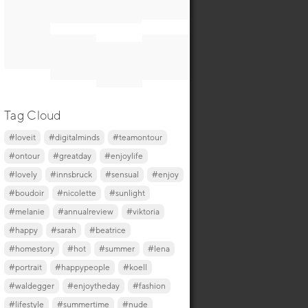
Tag Cloud
#loveit
#digitalminds
#teamontour
#ontour
#greatday
#enjoylife
#lovely
#innsbruck
#sensual
#enjoy
#boudoir
#nicolette
#sunlight
#melanie
#annualreview
#viktoria
#happy
#sarah
#beatrice
#homestory
#hot
#summer
#lena
#portrait
#happypeople
#koell
#waldegger
#enjoytheday
#fashion
#lifestyle
#summertime
#nude