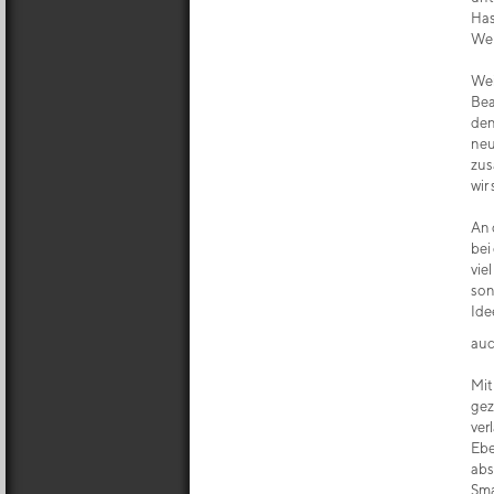
Has
Web
Wei
Bea
den
neu
zus
wir
An 
bei
vie
son
Ide
auc
Mi
gez
ver
Ebe
abs
Sma