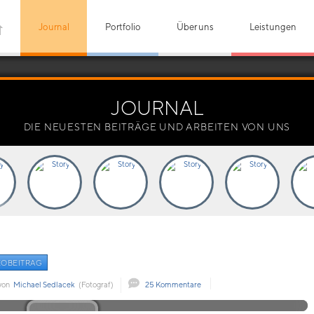
Journal
Portfolio
Über uns
Leistungen
JOURNAL
DIE NEUESTEN BEITRÄGE UND ARBEITEN VON UNS
EOBEITRAG
von
Michael Sedlacek
(Fotograf)
25 Kommentare