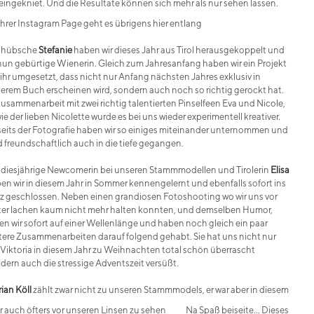
eingekniet. Und die Resultate können sich mehr als nur sehen lassen.
ihrer Instagram Page geht es übrigens hier entlang
 hübsche
Stefanie
haben wir dieses Jahr aus Tirol herausgekoppelt und
 nun gebürtige Wienerin. Gleich zum Jahresanfang haben wir ein Projekt
 ihr umgesetzt, dass nicht nur Anfang nächsten Jahres exklusiv in
erem Buch erscheinen wird, sondern auch noch so richtig gerockt hat.
Zusammenarbeit mit zwei richtig talentierten Pinselfeen Eva und Nicole,
ie der lieben Nicolette wurde es bei uns wieder experimentell kreativer.
eits der Fotografie haben wir so einiges miteinander unternommen und
d freundschaftlich auch in die tiefe gegangen.
 diesjährige Newcomerin bei unseren Stammmodellen und Tirolerin
Elisa
en wir in diesem Jahr in Sommer kennengelernt und ebenfalls sofort ins
z geschlossen. Neben einen grandiosen Fotoshooting wo wir uns vor
ter lachen kaum nicht mehr halten konnten, und demselben Humor,
en wir sofort auf einer Wellenlänge und haben noch gleich ein paar
tere Zusammenarbeiten darauf folgend gehabt. Sie hat uns nicht nur
 Viktoria in diesem Jahr zu Weihnachten total schön überrascht
dern auch die stressige Adventszeit versüßt.
rian Köll
zählt zwar nicht zu unseren Stammmodels, er war aber in diesem
r auch öfters vor unseren Linsen zu sehen
Na Spaß beiseite... Dieses