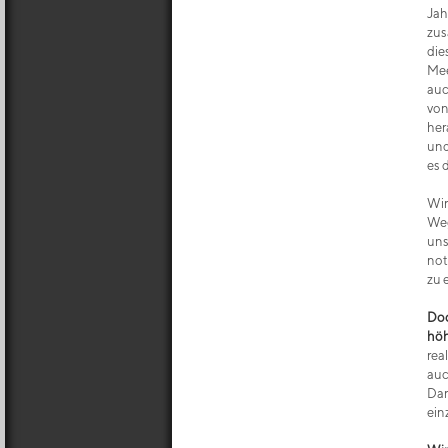
Jah
zus
die
Mee
auc
von
her
und
es d
Wir
Weg
uns
not
zu 
Doc
höh
rea
auc
Dar
ein