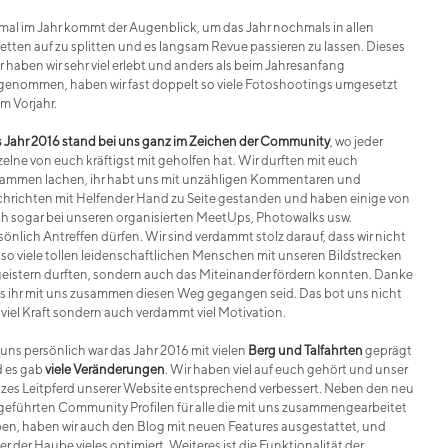
mal im Jahr kommt der Augenblick, um das Jahr nochmals in allen
etten auf zu splitten und es langsam Revue passieren zu lassen. Dieses
r haben wir sehr viel erlebt und anders als beim Jahresanfang
genommen, haben wir fast doppelt so viele Fotoshootings umgesetzt
im Vorjahr.
 Jahr 2016 stand bei uns ganz im Zeichen der Community
, wo jeder
zelne von euch kräftigst mit geholfen hat. Wir durften mit euch
ammen lachen, ihr habt uns mit unzähligen Kommentaren und
hrichten mit Helfender Hand zu Seite gestanden und haben einige von
h sogar bei unseren organisierten MeetUps, Photowalks usw.
sönlich Antreffen dürfen. Wir sind verdammt stolz darauf, dass wir nicht
 so viele tollen leidenschaftlichen Menschen mit unseren Bildstrecken
eistern durften, sondern auch das Miteinander fördern konnten. Danke
s ihr mit uns zusammen diesen Weg gegangen seid. Das bot uns nicht
 viel Kraft sondern auch verdammt viel Motivation.
 uns persönlich war das Jahr 2016 mit vielen
Berg und Talfahrten
geprägt
 es gab
viele Veränderungen
. Wir haben viel auf euch gehört und unser
lzes Leitpferd unserer Website entsprechend verbessert. Neben den neu
geführten Community Profilen für alle die mit uns zusammengearbeitet
en, haben wir auch den Blog mit neuen Features ausgestattet, und
er der Haube vieles optimiert. Weiteres ist die Funktionalität der