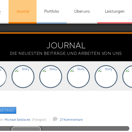
Journal
Portfolio
Über uns
Leistungen
JOURNAL
DIE NEUESTEN BEITRÄGE UND ARBEITEN VON UNS
BEITRAG
von
Michael Sedlacek
(Fotograf)
27 Kommentare