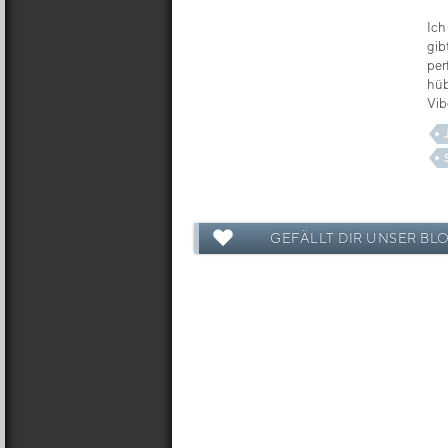
Ich
gib
per
hü
Vib
GEFÄLLT DIR UNSER BL