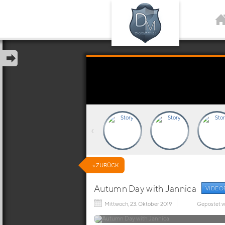
‹
« ZURÜCK
Autumn Day with Jannica
VIDEO
Mittwoch, 23. Oktober 2019
Gepostet 