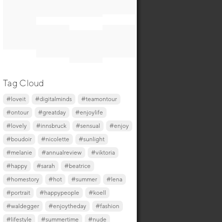
Tag Cloud
#loveit
#digitalminds
#teamontour
#ontour
#greatday
#enjoylife
#lovely
#innsbruck
#sensual
#enjoy
#boudoir
#nicolette
#sunlight
#melanie
#annualreview
#viktoria
#happy
#sarah
#beatrice
#homestory
#hot
#summer
#lena
#portrait
#happypeople
#koell
#waldegger
#enjoytheday
#fashion
#lifestyle
#summertime
#nude