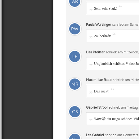
AR
„
“
Sehr sehr stark!
Paula Wurzinger
schrieb am Samst
PW
„
“
Zauberhaft!
Lisa Pfeiffer
schrieb am Mittwoch, 
LP
„
Unglaublich schönes Video Ja
Maximilian Raab
schrieb am Mittw
MR
„
“
Das rockt!
Gabriel Strobl
schrieb am Freitag
GS
„
Wow😍 ein mega schönes Vid
Lea Gabriel
schrieb am Donnerstag