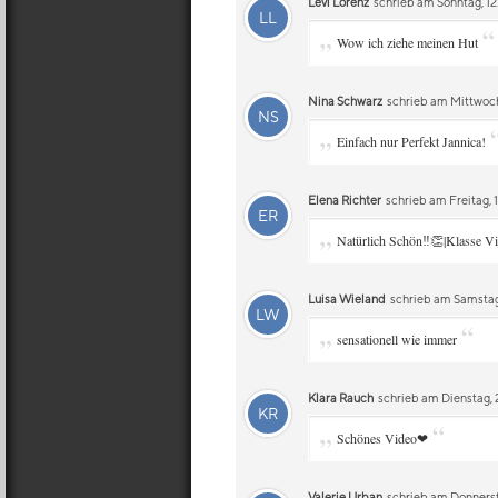
Levi Lorenz
schrieb am Sonntag, 12
LL
„
“
Wow ich ziehe meinen Hut
Nina Schwarz
schrieb am Mittwoch,
NS
„
Einfach nur Perfekt Jannica!
Elena Richter
schrieb am Freitag, 1
ER
„
Natürlich Schön‼️👏|Klasse V
Luisa Wieland
schrieb am Samstag,
LW
„
“
sensationell wie immer
Klara Rauch
schrieb am Dienstag, 2
KR
„
“
Schönes Video❤
Valerie Urban
schrieb am Donnerst