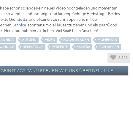
 habe schon so lange kein neues Video hochgeladen und momentan
t es so wunderschön sonnige und farbenprächtige Herbsttage. Beides
fekte Gründe dafür, die Kamera zu schnappen und mit der
bschen
Jannica
spontan um die Häuser zu ziehen und ein paar Good
es Herbstaufnahmen zu drehen. Viel Spaß beim Ansehen!
JANNICA
AUTUMN
VIDEO
HOCHGELADEN
MOMENTAN
SONNIGE
HERBSTTAGE
PERFEKTE
KAMERA
SCHNAPPEN
3.323
OGEINTRAG? DANN FREUEN WIR UNS ÜBER DEIN LIKE!