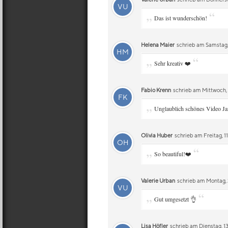
VU
„
“
Das ist wunderschön!
Helena Maier
schrieb am Samstag,
HM
„
“
Sehr kreativ ❤️
Fabio Krenn
schrieb am Mittwoch,
FK
„
Unglaublich schönes Video Ja
Olivia Huber
schrieb am Freitag, 
OH
„
“
So beautiful!❤️
Valerie Urban
schrieb am Montag,
VU
„
“
Gut umgesetzt 👌
Lisa Höfler
schrieb am Dienstag, 13