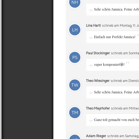
NH
„
Sehr schön Jannica. Feine Arbe
Lina Hartl
schrieb am Montag, 11. J
LH
„
Einfach nur Perfekt Jannica!
Paul Stockinger
schrieb am Sonntag,
PS
„
“
super komponiert🤩!
Theo Wiesinger
schrieb am Dienst
TW
„
Sehr schön Jannica. Feine Arbe
Theo Mayrhofer
schrieb am Mittwo
TM
„
Ganz toll gemacht von euch b
Adam Rieger
schrieb am Samstag,