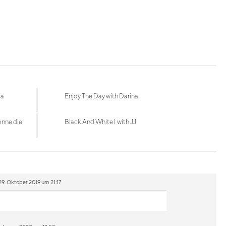
ra
Enjoy The Day with Darina
onne die
Black And White I with JJ
29. Oktober 2019 um 21:17