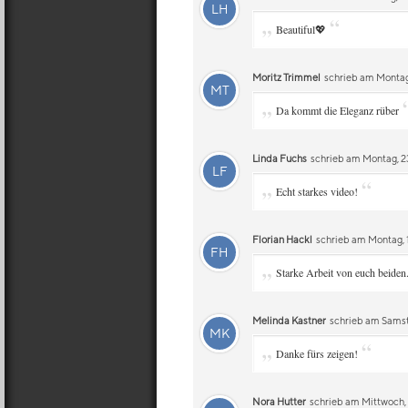
LH
„
“
Beautiful💖
Moritz Trimmel
schrieb am Montag,
MT
„
Da kommt die Eleganz rüber
Linda Fuchs
schrieb am Montag, 2
LF
„
“
Echt starkes video!
Florian Hackl
schrieb am Montag, 1
FH
„
Starke Arbeit von euch beide
Melinda Kastner
schrieb am Samst
MK
„
“
Danke fürs zeigen!
Nora Hutter
schrieb am Mittwoch, 