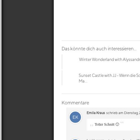
Das könnte dich auch interessieren...
Winter Wonderland with Alyssand
Sunset Castle with JJ - Wenn die S
Ma...
Kommentare
Emila Kraus
schrieb am Dienstag, 
EK
„
“
Toller Schnitt 🙂