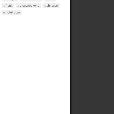
#frank
#greatweekend
#christian
#hotelroom