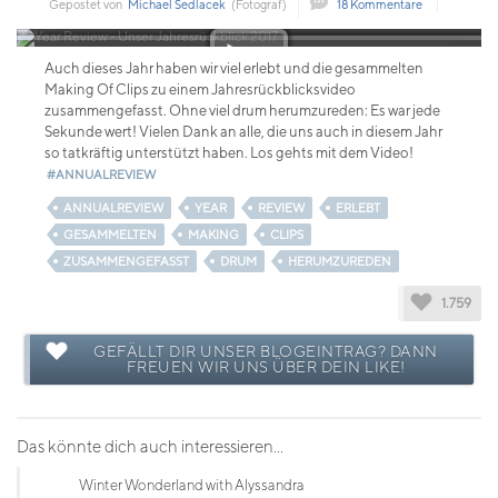
Gepostet von
Michael Sedlacek
(Fotograf)
18 Kommentare
Auch dieses Jahr haben wir viel erlebt und die gesammelten
Making Of Clips zu einem Jahresrückblicksvideo
zusammengefasst. Ohne viel drum herumzureden: Es war jede
Sekunde wert! Vielen Dank an alle, die uns auch in diesem Jahr
so tatkräftig unterstützt haben. Los gehts mit dem Video!
#ANNUALREVIEW
ANNUALREVIEW
YEAR
REVIEW
ERLEBT
GESAMMELTEN
MAKING
CLIPS
ZUSAMMENGEFASST
DRUM
HERUMZUREDEN
1.759
GEFÄLLT DIR UNSER BLOGEINTRAG? DANN
FREUEN WIR UNS ÜBER DEIN LIKE!
Das könnte dich auch interessieren...
Winter Wonderland with Alyssandra