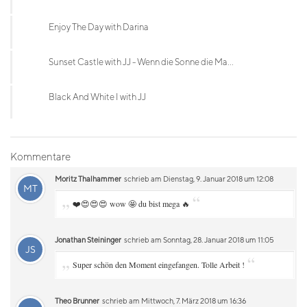
Enjoy The Day with Darina
Sunset Castle with JJ - Wenn die Sonne die Ma...
Black And White I with JJ
Kommentare
Moritz Thalhammer
schrieb am Dienstag, 9. Januar 2018 um 12:08
MT
„
“
❤️😍😍😍 wow 🤩 du bist mega 🔥
Jonathan Steininger
schrieb am Sonntag, 28. Januar 2018 um 11:05
JS
„
“
Super schön den Moment eingefangen. Tolle Arbeit !
Theo Brunner
schrieb am Mittwoch, 7. März 2018 um 16:36