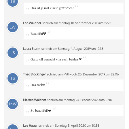
TB
„
“
Das ist ja mal klasse geworden!
Leo Waldner
schrieb am Montag, 10. September 2018 um 19:22
LW
„
“
Beautiful💖
Laura Sturm
schrieb am Sonntag, 4. August 2019 um 12:38
LS
„
“
Ganz toll gemacht von euch beiden ❤
Theo Stockinger
schrieb am Mittwoch, 25. Dezember 2019 um 22:06
TS
„
“
Das rockt!
Matteo Walcher
schrieb am Montag, 24. Februar 2020 um 13:10
MW
„
“
So beautiful!❤️
Lea Hauer
schrieb am Sonntag, 5. April 2020 um 10:38