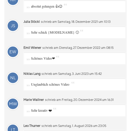
„
“
absolut gelungen 👍😉
Julia Stöckl
schrieb am Samstag, 18. Dezember 2021 um 10:13
JS
„
“
Sehr schick {MODELNAME} 🙂
Emil Wiener
schrieb am Dienstag, 27. Dezember 2022 um 08:15
EW
„
“
Schönes Video❤
Niklas Lang
schrieb am Samstag, 3. Juni 2023 um 15:42
NL
„
“
Unglaublich schönes Video
Marie Wallner
schrieb am Freitag, 20. Dezember 2024 um 16:31
MW
„
“
Sehr kreativ ❤️
Leo Thurner
schrieb am Samstag, 1. August 2026 um 23:05
LT