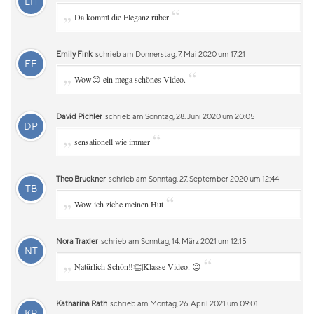
LH
„
“
Da kommt die Eleganz rüber
Emily Fink
schrieb am Donnerstag, 7. Mai 2020 um 17:21
EF
„
“
Wow😍 ein mega schönes Video.
David Pichler
schrieb am Sonntag, 28. Juni 2020 um 20:05
DP
„
“
sensationell wie immer
Theo Bruckner
schrieb am Sonntag, 27. September 2020 um 12:44
TB
„
“
Wow ich ziehe meinen Hut
Nora Traxler
schrieb am Sonntag, 14. März 2021 um 12:15
NT
„
“
Natürlich Schön‼️👏|Klasse Video. 😉
Katharina Rath
schrieb am Montag, 26. April 2021 um 09:01
KR