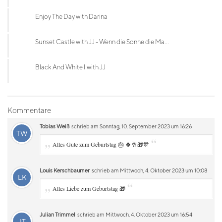
Enjoy The Day with Darina
Sunset Castle with JJ - Wenn die Sonne die Ma...
Black And White I with JJ
Kommentare
Tobias Weiß
schrieb am Sonntag, 10. September 2023 um 16:26
TW
„
“
Alles Gute zum Geburtstag 🎂 🍀🥂🎁🎊
Louis Kerschbaumer
schrieb am Mittwoch, 4. Oktober 2023 um 10:08
LK
„
“
Alles Liebe zum Geburtstag 🎁
Julian Trimmel
schrieb am Mittwoch, 4. Oktober 2023 um 16:54
JT