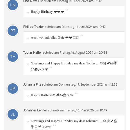
Lina Novak
schrieb am Montag, 15. April 2024 um 15:32
LN
„
“
Happy Birthday ❤️❤️❤️
Philipp Traxler
schrieb am Dienstag, 11. Juni 2024 um 10:47
PT
„
“
Auch von mir alles Gute ❤️❤️👏👏
Tobias Haller
schrieb am Freitag, 16. August 2024 um 20:58
TH
„
Greetings and Happy Birthday my dear Tobias ... 🌻🌼💕🎂💐
“
🎈🎁🎶🎉🌹
Johanna Pilz
schrieb am Donnerstag, 19. September 2024 um 12:35
JP
„
“
Happy Birthday!! 🎁🍰🎂🍷🍻
Johannes Lehner
schrieb am Freitag, 16. Mai 2025 um 10:49
JL
„
Greetings and Happy Birthday my dear Johannes ... 🌻🌼💕🎂
“
💐🎈🎁🎶🎉🌹