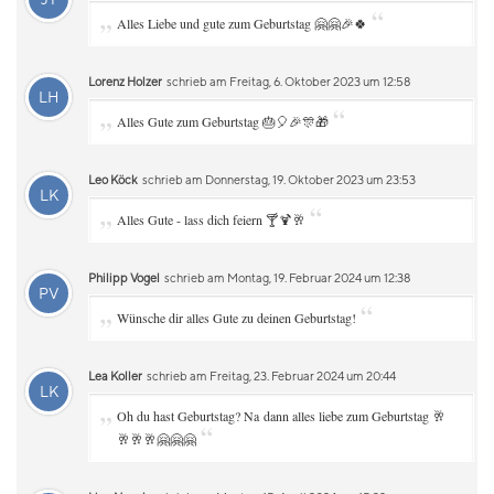
„
“
Alles Liebe und gute zum Geburtstag 🤗🤗🎉🍀
Lorenz Holzer
schrieb am Freitag, 6. Oktober 2023 um 12:58
LH
„
“
Alles Gute zum Geburtstag 🎂🎈🎉🎊🎁
Leo Köck
schrieb am Donnerstag, 19. Oktober 2023 um 23:53
LK
„
“
Alles Gute - lass dich feiern 🍸🍹🥂
Philipp Vogel
schrieb am Montag, 19. Februar 2024 um 12:38
PV
„
“
Wünsche dir alles Gute zu deinen Geburtstag!
Lea Koller
schrieb am Freitag, 23. Februar 2024 um 20:44
LK
„
Oh du hast Geburtstag? Na dann alles liebe zum Geburtstag 🥂
“
🥂🥂🥂🤗🤗🤗