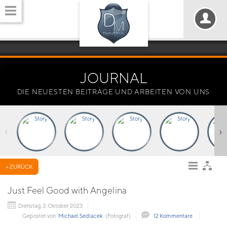
JOURNAL
DIE NEUESTEN BEITRÄGE UND ARBEITEN VON UNS
‹
›
« ZURÜCK
Just Feel Good with Angelina
Dienstag, 3. Oktober 2023
Gepostet von
Michael Sedlacek
(Fotograf)
12 Kommentare