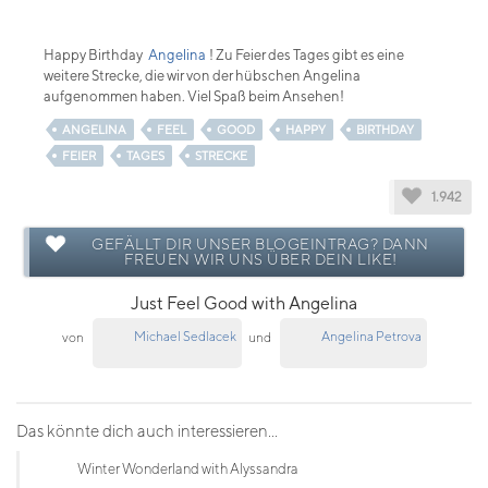
Happy Birthday
Angelina
! Zu Feier des Tages gibt es eine
weitere Strecke, die wir von der hübschen Angelina
aufgenommen haben. Viel Spaß beim Ansehen!
ANGELINA
FEEL
GOOD
HAPPY
BIRTHDAY
FEIER
TAGES
STRECKE
1.942
GEFÄLLT DIR UNSER BLOGEINTRAG? DANN
FREUEN WIR UNS ÜBER DEIN LIKE!
Just Feel Good with Angelina
Michael Sedlacek
Angelina Petrova
von
und
Das könnte dich auch interessieren...
Winter Wonderland with Alyssandra