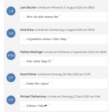
Liam Bischof
schrieb am Mittwoch, 5. August 2020 um 08:52
LB
„
“
Wow ich ziehe meinen Hut
Alina Kraus
schrieb am Donnerstag, 6. August 2020 um 09:24
AK
„
“
Unglaublich schönes Video Tanja
Matheo Weidinger
schrieb am Mittwoch, 2. September 2020 um 08:06
MW
„
“
Sehr schick Tanja 🙂
David Fellner
schrieb am Sonntag, 28. März 2021 um 12:09
DF
„
“
Danke fürs zeigen!
Michael Thalhammer
schrieb am Dienstag, 27. April 2021 um 11:46
MT
„
“
Schönes Video❤