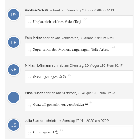
Raphael Schütz
schrieb am Samstag, 23. Juni 2018 um 14:13
RS
„
“
Unglaublich schönes Video Tanja
Felix Pirker
schrieb am Donnerstag, 3. Januar 2019 um 13:48
FP
„
“
Super schön den Moment eingefangen. Tolle Arbeit !
Niklas Hoffmann
schrieb am Dienstag, 20. August 2019 um 10:47
NH
„
“
absolut gelungen 👍😉
Elina Huber
schrieb am Mittwoch, 21. August 2019 um 09:28
EH
„
“
Ganz toll gemacht von euch beiden ❤
Julia Steiner
schrieb am Sonntag, 17. Mai 2020 um 07:29
JS
„
“
Gut umgesetzt 👌