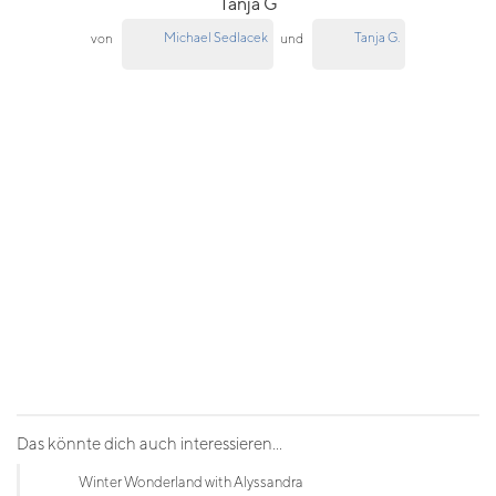
Tanja G
Michael Sedlacek
Tanja G.
von
und
Das könnte dich auch interessieren...
Winter Wonderland with Alyssandra