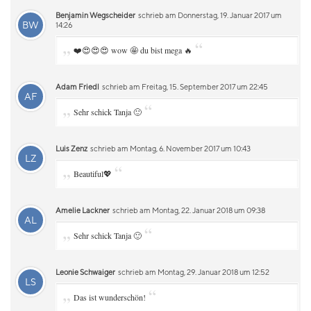
Benjamin Wegscheider
schrieb am Donnerstag, 19. Januar 2017 um
BW
14:26
„
“
❤️😍😍😍 wow 🤩 du bist mega 🔥
Adam Friedl
schrieb am Freitag, 15. September 2017 um 22:45
AF
„
“
Sehr schick Tanja 🙂
Luis Zenz
schrieb am Montag, 6. November 2017 um 10:43
LZ
„
“
Beautiful💖
Amelie Lackner
schrieb am Montag, 22. Januar 2018 um 09:38
AL
„
“
Sehr schick Tanja 🙂
Leonie Schwaiger
schrieb am Montag, 29. Januar 2018 um 12:52
LS
„
“
Das ist wunderschön!