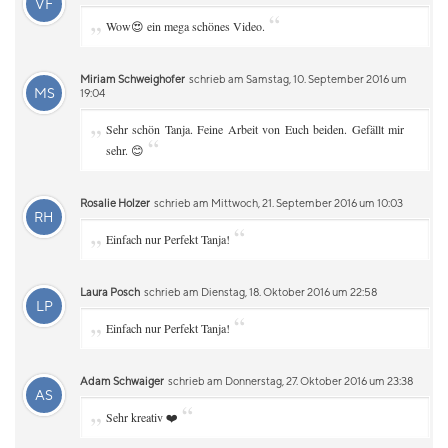
VF
„
“
Wow😍 ein mega schönes Video.
Miriam Schweighofer
schrieb am Samstag, 10. September 2016 um
MS
19:04
„
Sehr schön Tanja. Feine Arbeit von Euch beiden. Gefällt mir
“
sehr. 😊
Rosalie Holzer
schrieb am Mittwoch, 21. September 2016 um 10:03
RH
„
“
Einfach nur Perfekt Tanja!
Laura Posch
schrieb am Dienstag, 18. Oktober 2016 um 22:58
LP
„
“
Einfach nur Perfekt Tanja!
Adam Schwaiger
schrieb am Donnerstag, 27. Oktober 2016 um 23:38
AS
„
“
Sehr kreativ ❤️