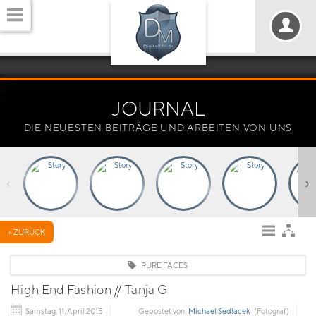
JOURNAL
DIE NEUESTEN BEITRÄGE UND ARBEITEN VON UNS
‹
›
« ZURÜCK
PURE FACES
High End Fashion // Tanja G
Samstag, 11. April 2015
Gepostet von
Michael Sedlacek
(Fotograf)