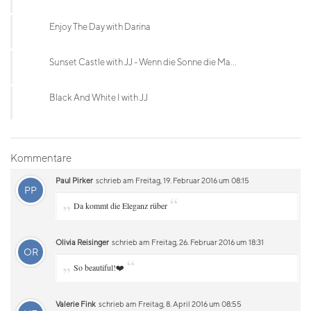
Enjoy The Day with Darina
Sunset Castle with JJ - Wenn die Sonne die Ma...
Black And White I with JJ
Kommentare
Paul Pirker
schrieb am Freitag, 19. Februar 2016 um 08:15
PP
„
“
Da kommt die Eleganz rüber
Olivia Reisinger
schrieb am Freitag, 26. Februar 2016 um 18:31
OR
„
“
So beautiful!❤️
Valerie Fink
schrieb am Freitag, 8. April 2016 um 08:55