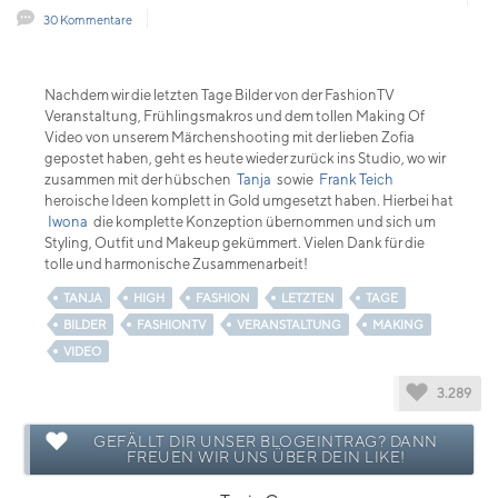
30 Kommentare
Nachdem wir die letzten Tage Bilder von der FashionTV
Veranstaltung, Frühlingsmakros und dem tollen Making Of
Video von unserem Märchenshooting mit der lieben Zofia
gepostet haben, geht es heute wieder zurück ins Studio, wo wir
zusammen mit der hübschen
Tanja
sowie
Frank Teich
heroische Ideen komplett in Gold umgesetzt haben. Hierbei hat
Iwona
die komplette Konzeption übernommen und sich um
Styling, Outfit und Makeup gekümmert. Vielen Dank für die
tolle und harmonische Zusammenarbeit!
TANJA
HIGH
FASHION
LETZTEN
TAGE
BILDER
FASHIONTV
VERANSTALTUNG
MAKING
VIDEO
3.289
GEFÄLLT DIR UNSER BLOGEINTRAG? DANN
FREUEN WIR UNS ÜBER DEIN LIKE!