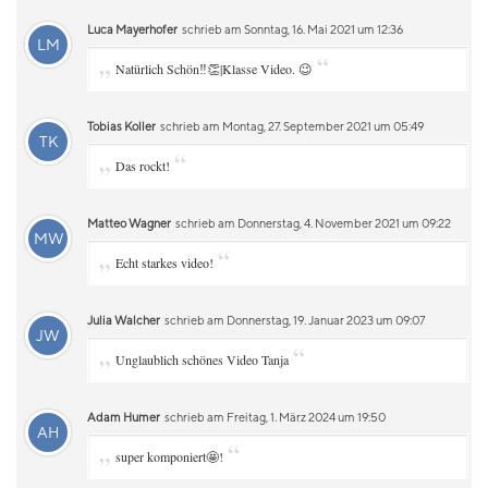
Luca Mayerhofer
schrieb am Sonntag, 16. Mai 2021 um 12:36
LM
„
“
Natürlich Schön‼️👏|Klasse Video. 😉
Tobias Koller
schrieb am Montag, 27. September 2021 um 05:49
TK
„
“
Das rockt!
Matteo Wagner
schrieb am Donnerstag, 4. November 2021 um 09:22
MW
„
“
Echt starkes video!
Julia Walcher
schrieb am Donnerstag, 19. Januar 2023 um 09:07
JW
„
“
Unglaublich schönes Video Tanja
Adam Humer
schrieb am Freitag, 1. März 2024 um 19:50
AH
„
“
super komponiert🤩!