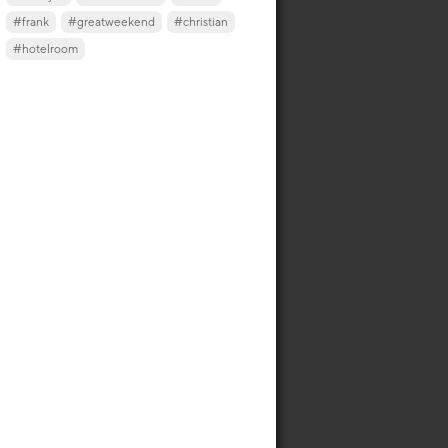
#frank
#greatweekend
#christian
#hotelroom