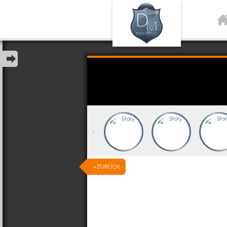
‹
« ZURÜCK