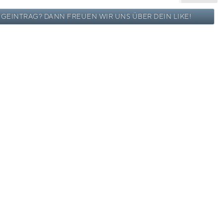
OGEINTRAG? DANN FREUEN WIR UNS ÜBER DEIN LIKE!