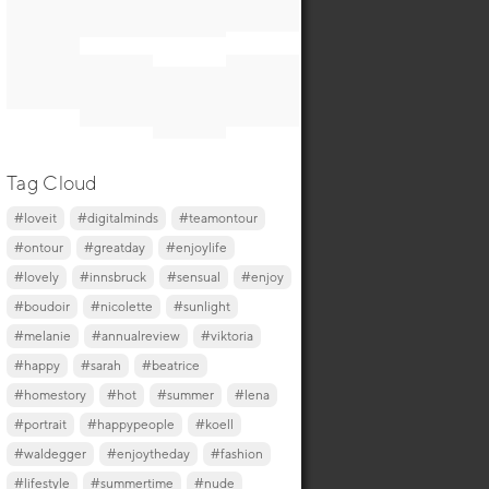
Tag Cloud
#loveit
#digitalminds
#teamontour
#ontour
#greatday
#enjoylife
#lovely
#innsbruck
#sensual
#enjoy
#boudoir
#nicolette
#sunlight
#melanie
#annualreview
#viktoria
#happy
#sarah
#beatrice
#homestory
#hot
#summer
#lena
#portrait
#happypeople
#koell
#waldegger
#enjoytheday
#fashion
#lifestyle
#summertime
#nude