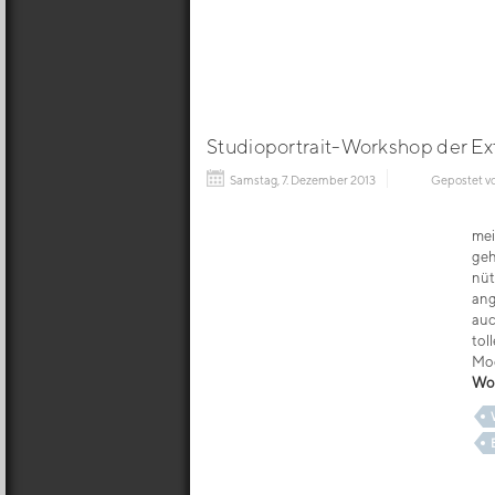
Studioportrait-Workshop der Ex
Samstag, 7. Dezember 2013
Gepostet v
mei
geh
nüt
ang
auc
tol
Mod
Wo