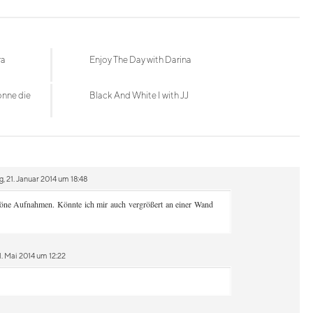
ra
Enjoy The Day with Darina
onne die
Black And White I with JJ
, 21. Januar 2014 um 18:48
chöne Aufnahmen. Könnte ich mir auch vergrößert an einer Wand
. Mai 2014 um 12:22