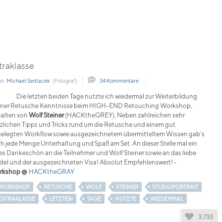
traklasse
on
Michael Sedlacek
(Fotograf)
34 Kommentare
Die letzten beiden Tage nutzte ich wiedermal zur Weiterbildung
ner Retusche Kenntnisse beim HIGH-END Retouching Workshop,
alten von
Wolf Steiner
(HACKtheGREY). Neben zahlreichen sehr
zlichen Tipps und Tricks rund um die Retusche und einem gut
elegten Workflow sowie ausgezeichnetem übermitteltem Wissen gab's
h jede Menge Unterhaltung und Spaß am Set. An dieser Stelle mal ein
les Dankeschön an die Teilnehmer und Wolf Steiner sowie an das liebe
el und der ausgezeichneten Visa! Absolut Empfehlenswert! -
rkshop @
HACKtheGRAY
WORKSHOP
RETUSCHE
WOLF
STEINER
STUDIOPORTRAIT
EXTRAKLASSE
LETZTEN
TAGE
NUTZTE
WIEDERMAL
3.733