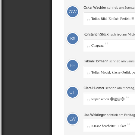
Oskar Wachter
schrieb am Sonnta
OW
„
Tolles Bild. Einfach Perfekt!!!
Konstantin Stöckl
schrieb am Mittw
KS
„
“
Chapeau
Fabian Hofmann
schrieb am Samsta
FH
„
Tolles Model, klasse Outfit, p
Clara Huemer
schrieb am Montag, 1
CH
„
“
Super schön 🤩👏🏻😊
Lisa Weidinger
schrieb am Freitag,
LW
„
“
Klasse bearbeitet! I like!