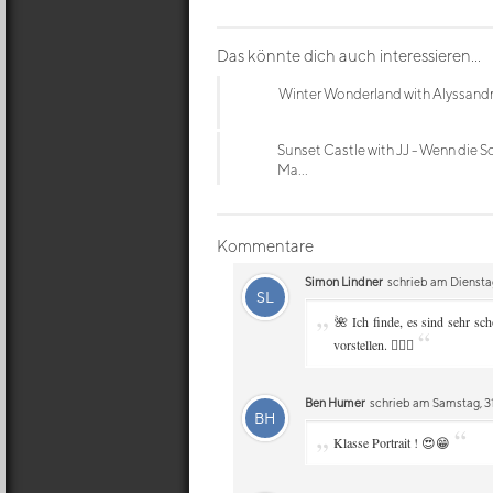
Das könnte dich auch interessieren...
Winter Wonderland with Alyssand
Sunset Castle with JJ - Wenn die S
Ma...
Kommentare
Simon Lindner
schrieb am Dienstag
SL
„
🌺 Ich finde, es sind sehr s
“
vorstellen. 👌🏻😘
Ben Humer
schrieb am Samstag, 31
BH
„
“
Klasse Portrait ! 😍😁