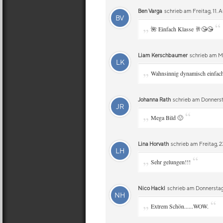
Ben Varga
schrieb am Freitag, 11. 
BV
„
“
🌺 Einfach Klasse 🥂😘😘
Liam Kerschbaumer
schrieb am Mi
LK
„
Wahnsinnig dynamisch einfa
Johanna Rath
schrieb am Donnerst
JR
„
“
Mega Bild 🙂
Lina Horvath
schrieb am Freitag, 2
LH
„
“
Sehr gelungen!!!
Nico Hackl
schrieb am Donnerstag,
NH
„
“
Extrem Schön......WOW.