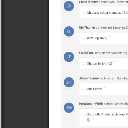
Elena Richter
schrieb am Donnersta
ER
„
Ich warte schon immer auf Bil
Ida Thurner
schrieb am Samstag, 23
IT
„
“
Wow top Body
Louis Putz
schrieb am Donnerstag,
LP
„
“
Oh, das ist toll! 🥰
Jakob Huemer
schrieb am Sonntag,
JH
„
“
tolle Farben
Konstantin Wirth
schrieb am Freita
KW
„
Ganz tolle Arbeit, auch vom M
“
👌