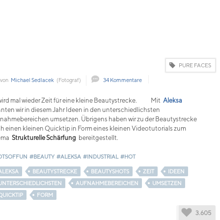
PURE FACES
 von
Michael Sedlacek
(Fotograf)
34 Kommentare
wird mal wieder Zeit für eine kleine Beautystrecke.
Mit
Aleksa
nten wir in diesem Jahr Ideen in den unterschiedlichsten
nahmebereichen umsetzen. Übrigens haben wir zu der Beautystrecke
h einen kleinen Quicktip in Form eines kleinen Videotutorials zum
ema
Strukturelle Schärfung
bereitgestellt.
OTSOFFUN
#BEAUTY
#ALEKSA
#INDUSTRIAL
#HOT
ALEKSA
BEAUTYSTRECKE
BEAUTYSHOTS
ZEIT
IDEEN
UNTERSCHIEDLICHSTEN
AUFNAHMEBEREICHEN
UMSETZEN
QUICKTIP
FORM
3.605