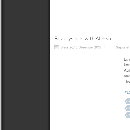
Beautyshots with Aleksa
Dienstag, 15. Dezember 2015
Gepostet
Es 
kon
Auf
auc
Th
#L