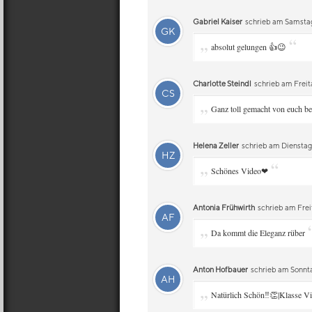
Gabriel Kaiser
schrieb am Samstag,
GK
„
“
absolut gelungen 👍😉
Charlotte Steindl
schrieb am Freitag
CS
„
Ganz toll gemacht von euch b
Helena Zeller
schrieb am Dienstag
HZ
„
“
Schönes Video❤
Antonia Frühwirth
schrieb am Frei
AF
„
Da kommt die Eleganz rüber
Anton Hofbauer
schrieb am Sonnta
AH
„
Natürlich Schön‼️👏|Klasse V