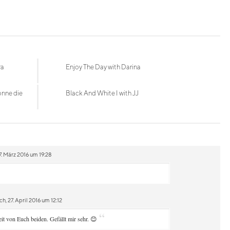
ra
Enjoy The Day with Darina
onne die
Black And White I with JJ
. März 2016 um 19:28
, 27. April 2016 um 12:12
“
it von Euch beiden. Gefällt mir sehr. 😊