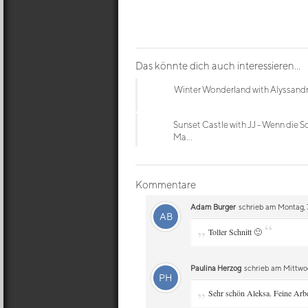
Das könnte dich auch interessieren...
Winter Wonderland with Alyssand
Sunset Castle with JJ - Wenn die S
Ma...
Kommentare
Adam Burger
schrieb am Montag, 7
AB
„
“
Toller Schnitt 🙂
Paulina Herzog
schrieb am Mittwoch
PH
„
Sehr schön Aleksa. Feine Arbe