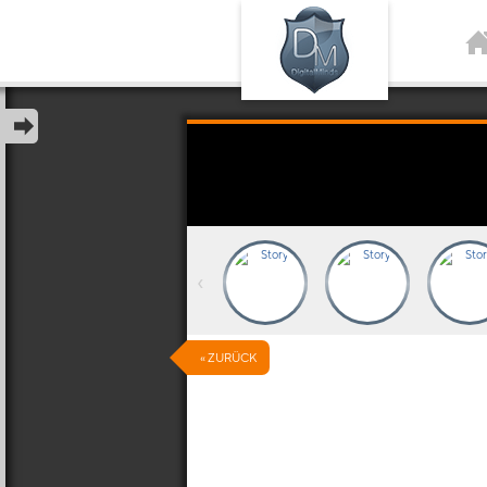
‹
« ZURÜCK