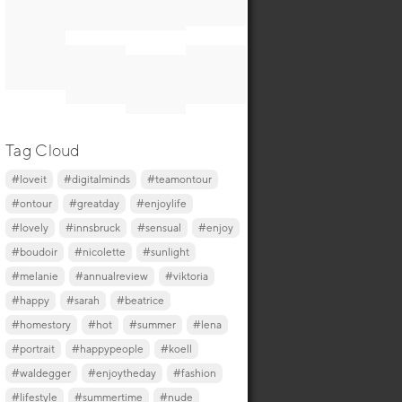
Tag Cloud
#loveit
#digitalminds
#teamontour
#ontour
#greatday
#enjoylife
#lovely
#innsbruck
#sensual
#enjoy
#boudoir
#nicolette
#sunlight
#melanie
#annualreview
#viktoria
#happy
#sarah
#beatrice
#homestory
#hot
#summer
#lena
#portrait
#happypeople
#koell
#waldegger
#enjoytheday
#fashion
#lifestyle
#summertime
#nude