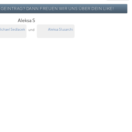
OGEINTRAG? DANN FREUEN WIR UNS ÜBER DEIN LIKE!
Aleksa S
ichael Sedlacek
Aleksa Slusarchi
und