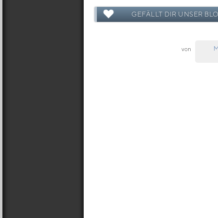
GEFÄLLT DIR UNSER BL
M
von