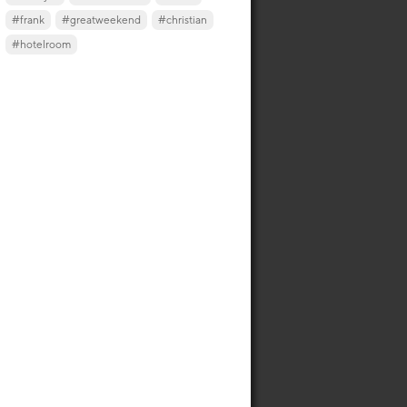
#frank
#greatweekend
#christian
#hotelroom