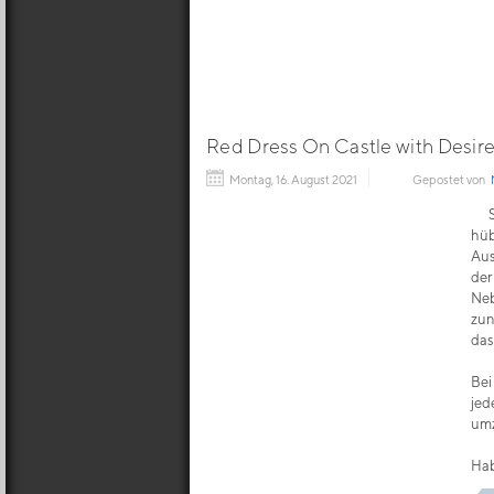
Red Dress On Castle with Desir
Montag, 16. August 2021
Gepostet von
hü
Aus
der
Neb
zun
das
Bei
jed
umz
Hab