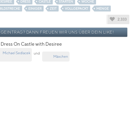
DESIREE
DRESS
CASTLE
STARTEN
WOCHE
BILDSTRECKE
EINIGER
ZEIT
VOLLGEPACKT
MENGE
2.333
OGEINTRAG? DANN FREUEN WIR UNS ÜBER DEIN LIKE!
Dress On Castle with Desiree
Michael Sedlacek
und
Mäxchen