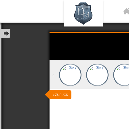
‹
« ZURÜCK