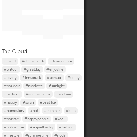
Tag Cloud
#loveit
#digitalminds
#teamontour
#ontour
#greatday
#enjoylife
#lovely
#innsbruck
#sensual
#enjoy
#boudoir
#nicolette
#sunlight
#melanie
#annualreview
#viktoria
#happy
#sarah
#beatrice
#homestory
#hot
#summer
#lena
#portrait
#happypeople
#koell
#waldegger
#enjoytheday
#fashion
#lifestyle
#summertime
#nude