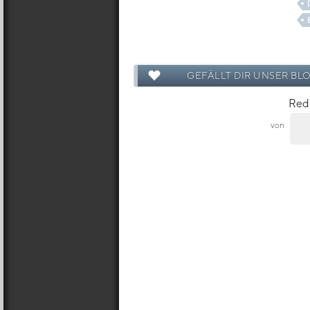
GEFÄLLT DIR UNSER BL
Red 
von