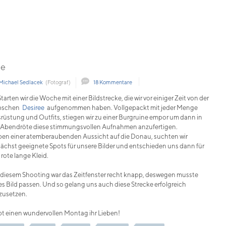
ee
Michael Sedlacek
(Fotograf)
18 Kommentare
Starten wir die Woche mit einer Bildstrecke, die wir vor einiger Zeit von der
bschen
Desiree
aufgenommen haben. Vollgepackt mit jeder Menge
rüstung und Outfits, stiegen wir zu einer Burgruine empor um dann in
 Abendröte diese stimmungsvollen Aufnahmen anzufertigen.
en einer atemberaubenden Aussicht auf die Donau, suchten wir
ächst geeignete Spots für unsere Bilder und entschieden uns dann für
 rote lange Kleid.
 diesem Shooting war das Zeitfenster recht knapp, deswegen musste
es Bild passen. Und so gelang uns auch diese Strecke erfolgreich
usetzen.
t einen wundervollen Montag ihr Lieben!