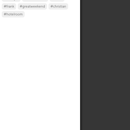
#frank
#greatweekend
#christian
#hotelroom