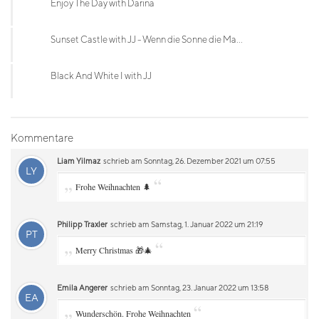
Enjoy The Day with Darina
Sunset Castle with JJ - Wenn die Sonne die Ma...
Black And White I with JJ
Kommentare
Liam Yilmaz
schrieb am Sonntag, 26. Dezember 2021 um 07:55
LY
„
“
Frohe Weihnachten 🌲
Philipp Traxler
schrieb am Samstag, 1. Januar 2022 um 21:19
PT
„
“
Merry Christmas 🎁🎄
Emila Angerer
schrieb am Sonntag, 23. Januar 2022 um 13:58
EA
„
“
Wunderschön. Frohe Weihnachten