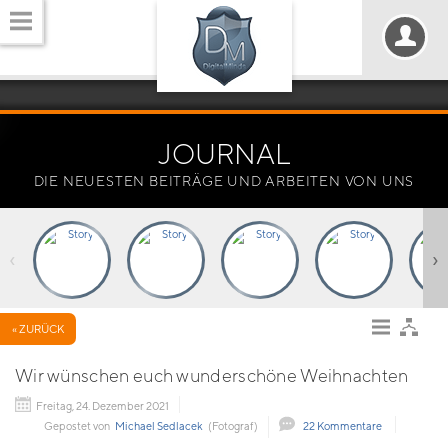
JOURNAL
DIE NEUESTEN BEITRÄGE UND ARBEITEN VON UNS
‹
›
« ZURÜCK
Wir wünschen euch wunderschöne Weihnachten
Freitag, 24. Dezember 2021
Gepostet von
Michael Sedlacek
(Fotograf)
22 Kommentare