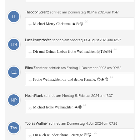
Theodor Lorenz
schrieb am Donnerstag, 18. Mai 2023 um 11:47
TL
„
“
Michael Merry Christmas 🎄☃️🎅
Luca Mayerhofer
schrieb am Sonntag, 13. August 2023 um 12:27
LM
„
“
Dir und Deinen Lieben frohe Weihnachten 🤗❣️👼🏻🕯
Elina Zehetner
schrieb am Freitag, 1. Dezember 2023 um 09:52
EZ
„
“
Frohe Weihnachten dir und deiner Familie. 😊🎄🎅
Noah Plank
schrieb am Montag, 5. Februar 2024 um 17:07
NP
„
“
Michael frohe Weihnachten 🎄🤩
Tobias Wallner
schrieb am Donnerstag, 4. Juli 2024 um 07:26
TW
„
“
Dir auch wunderschöne Feiertage 👋😘