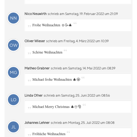
Nico Neuwirth
schrieb am Samstag, 19. Februar 2022 um 21:09
NN
„
“
Frohe Weihnachten ☺️🥳🎄
Oliver Wieser
schrieb am Freitag, 4. März 2022 um 10:39
OW
„
“
Schöne Weihnachten
Matheo Grabner
schrieb am Samstag, 14. Mai 2022 um 08:39
MG
„
“
Michael frohe Weihnachten 🎄🤩
Linda Ofner
schrieb am Samstag, 25. Juni 2022 um 08:56
LO
„
“
Michael Merry Christmas 🎄☃️🎅
Johannes Lehner
schrieb am Montag, 25. Juli 2022 um 08:08
JL
„
“
Fröhliche Weihnachten