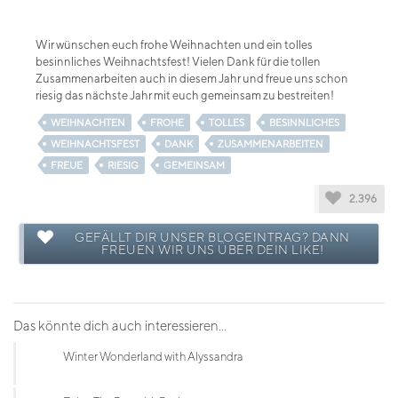
Wir wünschen euch frohe Weihnachten und ein tolles
besinnliches Weihnachtsfest! Vielen Dank für die tollen
Zusammenarbeiten auch in diesem Jahr und freue uns schon
riesig das nächste Jahr mit euch gemeinsam zu bestreiten!
WEIHNACHTEN
FROHE
TOLLES
BESINNLICHES
WEIHNACHTSFEST
DANK
ZUSAMMENARBEITEN
FREUE
RIESIG
GEMEINSAM
2.396
GEFÄLLT DIR UNSER BLOGEINTRAG? DANN
FREUEN WIR UNS ÜBER DEIN LIKE!
Das könnte dich auch interessieren...
Winter Wonderland with Alyssandra