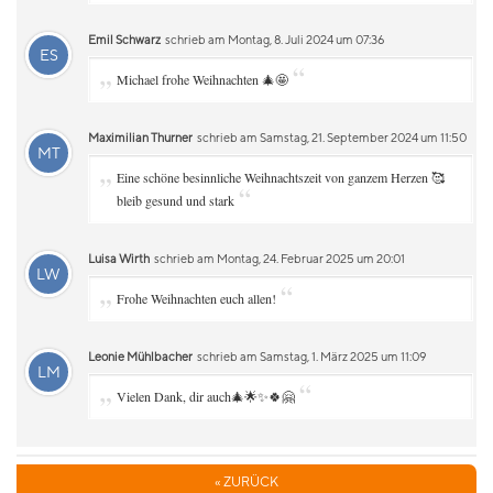
Emil Schwarz
schrieb am Montag, 8. Juli 2024 um 07:36
ES
„
“
Michael frohe Weihnachten 🎄🤩
Maximilian Thurner
schrieb am Samstag, 21. September 2024 um 11:50
MT
„
Eine schöne besinnliche Weihnachtszeit von ganzem Herzen 🥰
“
bleib gesund und stark
Luisa Wirth
schrieb am Montag, 24. Februar 2025 um 20:01
LW
„
“
Frohe Weihnachten euch allen!
Leonie Mühlbacher
schrieb am Samstag, 1. März 2025 um 11:09
LM
„
“
Vielen Dank, dir auch🎄🌟✨🍀🤗
« ZURÜCK