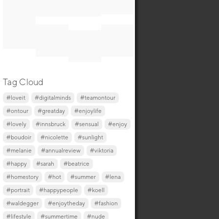
Tag Cloud
#loveit
#digitalminds
#teamontour
#ontour
#greatday
#enjoylife
#lovely
#innsbruck
#sensual
#enjoy
#boudoir
#nicolette
#sunlight
#melanie
#annualreview
#viktoria
#happy
#sarah
#beatrice
#homestory
#hot
#summer
#lena
#portrait
#happypeople
#koell
#waldegger
#enjoytheday
#fashion
#lifestyle
#summertime
#nude