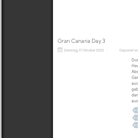
Gran Canaria Day 3
Dienstag, 17. Oktober 2023
Gepostet v
Dur
Heu
Abs
Gar
auc
gab
dan
aus