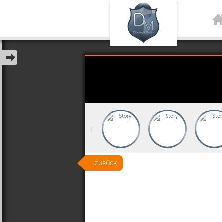
‹
« ZURÜCK