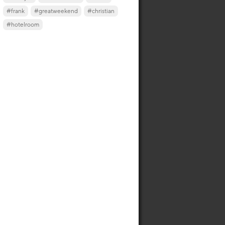
#frank
#greatweekend
#christian
#hotelroom