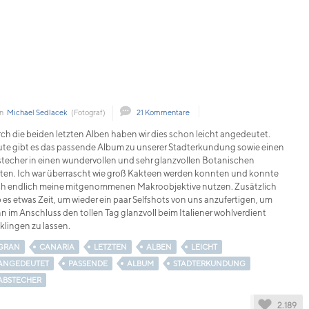
on
Michael Sedlacek
(Fotograf)
21 Kommentare
ch die beiden letzten Alben haben wir dies schon leicht angedeutet.
te gibt es das passende Album zu unserer Stadterkundung sowie einen
techer in einen wundervollen und sehr glanzvollen Botanischen
ten. Ich war überrascht wie groß Kakteen werden konnten und konnte
h endlich meine mitgenommenen Makroobjektive nutzen. Zusätzlich
 es etwas Zeit, um wieder ein paar Selfshots von uns anzufertigen, um
n im Anschluss den tollen Tag glanzvoll beim Italiener wohlverdient
klingen zu lassen.
GRAN
CANARIA
LETZTEN
ALBEN
LEICHT
ANGEDEUTET
PASSENDE
ALBUM
STADTERKUNDUNG
ABSTECHER
2.189