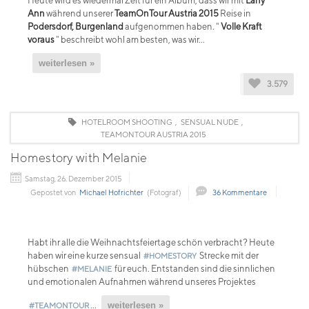
Heute wird es wiedermal Zeit für ein Album, dass wir mit
Lany
Ann
während unserer
TeamOnTour Austria 2015
Reise in
Podersdorf, Burgenland
aufgenommen haben. "
Volle Kraft
voraus
" beschreibt wohl am besten, was wir...
weiterlesen »
3.579
HOTELROOM SHOOTING
,
SENSUAL NUDE
,
TEAMONTOUR AUSTRIA 2015
Homestory with Melanie
Samstag, 26. Dezember 2015
Gepostet von
Michael Hofrichter
(Fotograf)
36 Kommentare
Habt ihr alle die Weihnachtsfeiertage schön verbracht? Heute
haben wir eine kurze sensual
Strecke mit der
#HOMESTORY
hübschen
für euch. Entstanden sind die sinnlichen
#MELANIE
und emotionalen Aufnahmen während unseres Projektes
...
weiterlesen »
#TEAMONTOUR