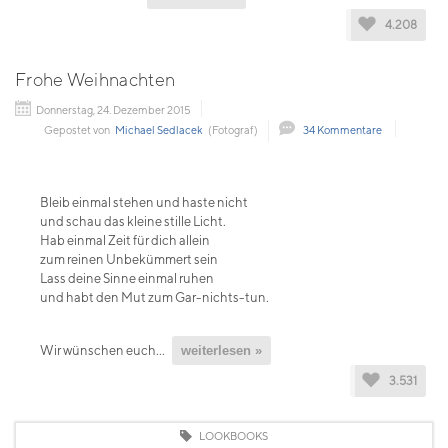
4.208
Frohe Weihnachten
Donnerstag, 24. Dezember 2015
Gepostet von
Michael Sedlacek
(Fotograf)
34 Kommentare
Bleib einmal stehen und haste nicht
und schau das kleine stille Licht.
Hab einmal Zeit für dich allein
zum reinen Unbekümmert sein
Lass deine Sinne einmal ruhen
und habt den Mut zum Gar-nichts-tun.
Wir wünschen euch...
weiterlesen »
3.531
LOOKBOOKS