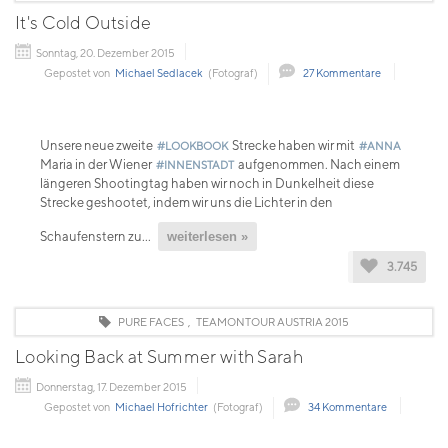
It's Cold Outside
Sonntag, 20. Dezember 2015
Gepostet von
Michael Sedlacek
(Fotograf)
27 Kommentare
Unsere neue zweite
Strecke haben wir mit
#LOOKBOOK
#ANNA
Maria in der Wiener
aufgenommen. Nach einem
#INNENSTADT
längeren Shootingtag haben wir noch in Dunkelheit diese
Strecke geshootet, indem wir uns die Lichter in den
Schaufenstern zu...
weiterlesen »
3.745
PURE FACES
,
TEAMONTOUR AUSTRIA 2015
Looking Back at Summer with Sarah
Donnerstag, 17. Dezember 2015
Gepostet von
Michael Hofrichter
(Fotograf)
34 Kommentare