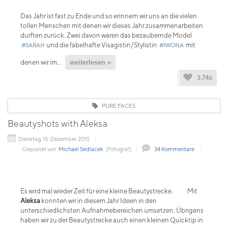
Das Jahr ist fast zu Ende und so erinnern wir uns an die vielen
tollen Menschen mit denen wir dieses Jahr zusammenarbeiten
durften zurück. Zwei davon waren das bezaubernde Model
und die fabelhafte Visagistin/Stylistin
mit
#SARAH
#IWONA
denen wir im...
weiterlesen »
3.746
PURE FACES
Beautyshots with Aleksa
Dienstag, 15. Dezember 2015
Gepostet von
Michael Sedlacek
(Fotograf)
34 Kommentare
Es wird mal wieder Zeit für eine kleine Beautystrecke.
Mit
Aleksa
konnten wir in diesem Jahr Ideen in den
unterschiedlichsten Aufnahmebereichen umsetzen. Übrigens
haben wir zu der Beautystrecke auch einen kleinen Quicktip in