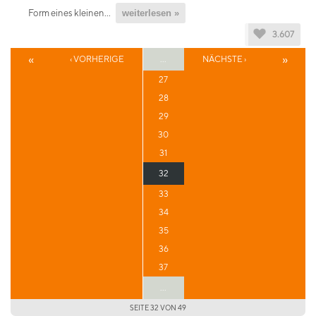
Form eines kleinen...
weiterlesen »
3.607
«
»
‹ VORHERIGE
...
NÄCHSTE ›
27
28
29
30
31
32
33
34
35
36
37
...
SEITE 32 VON 49