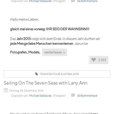
Gepostet von
Michael Sedlacek
(Fotograf)
26 Kommentare
Hallo meine Lieben,
gleich mal eines vorweg: IHR SEID DER WAHNSINN!!!
Das
Jahr 2015
neigt sich dem Ende. In diesem Jahr durften wir
jede Menge liebe Menschen kennenlernen
, darunter
Fotografen, Models,
weiterlesen »
3.333
TEAMONTOUR AUSTRIA 2015
Sailing On The Seven Seas with Lany Ann
Montag, 28. Dezember 2015
Gepostet von
Michael Sedlacek
(Fotograf)
30 Kommentare