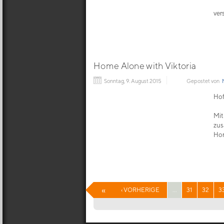
ver
Home Alone with Viktoria
Sonntag, 9. August 2015
Gepostet von
Hof
Mit
zus
Hom
«
‹ VORHERIGE
...
31
32
3