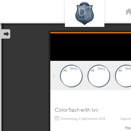
‹
Colorflash with Ivii
Donnerstag, 3. September 2015
Gepost
Heu