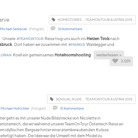
anie
HOMESTORIES
,
TEAMONTOUR AUSTRIA 2015
Michael Sedlacek
(Fotograf)
33 Kommentare
Unsere
Reise trug uns auch ins
Herzen Tirols
nach
#TEAMONTOUR
sbruck
. Dort haben wir zusammen mit
Waldegger und
#MARKUS
Koell ein gemeinsames
Hotelroomshooting
weiterlesen »
LORIAN
3.559
SENSUAL NUDE
,
TEAMONTOUR AUSTRIA 2015
Michael Hofrichter
(Fotograf)
31 Kommentare
ter geht es mit unserer Nude Bildstrecke von Nicolette in
rösterreich, die wir während unserer TeamOnTour Österreich Reise an
em idyllischen Bergsee hinter einer atemberaubenden Kulisse
efertigt haben. Die Idee war die Umwelt mit dem Model zu