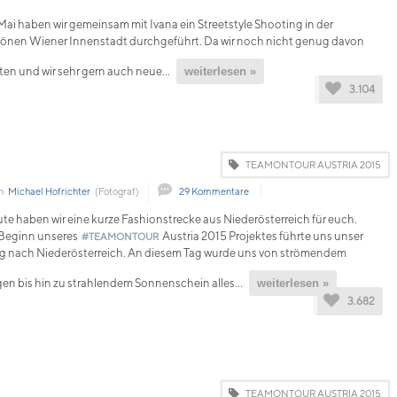
Mai haben wir gemeinsam mit Ivana ein Streetstyle Shooting in der
önen Wiener Innenstadt durchgeführt. Da wir noch nicht genug davon
ten und wir sehr gern auch neue...
weiterlesen »
3.104
TEAMONTOUR AUSTRIA 2015
on
Michael Hofrichter
(Fotograf)
29 Kommentare
te haben wir eine kurze Fashionstrecke aus Niederösterreich für euch.
Beginn unseres
Austria 2015 Projektes führte uns unser
#TEAMONTOUR
 nach Niederösterreich. An diesem Tag wurde uns von strömendem
en bis hin zu strahlendem Sonnenschein alles...
weiterlesen »
3.682
TEAMONTOUR AUSTRIA 2015