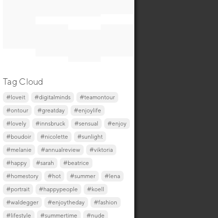
Tag Cloud
#loveit
#digitalminds
#teamontour
#ontour
#greatday
#enjoylife
#lovely
#innsbruck
#sensual
#enjoy
#boudoir
#nicolette
#sunlight
#melanie
#annualreview
#viktoria
#happy
#sarah
#beatrice
#homestory
#hot
#summer
#lena
#portrait
#happypeople
#koell
#waldegger
#enjoytheday
#fashion
#lifestyle
#summertime
#nude