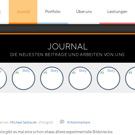
Journal
Portfolio
Über uns
Leistungen
JOURNAL
DIE NEUESTEN BEITRÄGE UND ARBEITEN VON UNS
et von
Michael Sedlacek
(Fotograf)
31 Kommentare
te gibt es mal eine schon etwas ältere experimentelle Bildstrecke.