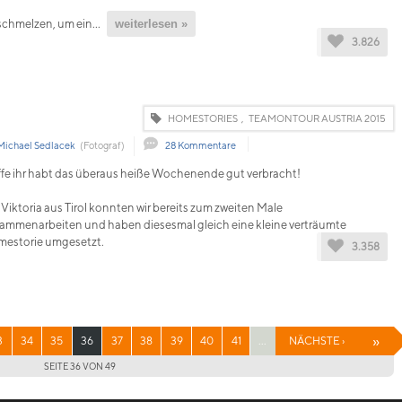
schmelzen, um ein...
weiterlesen »
3.826
HOMESTORIES
,
TEAMONTOUR AUSTRIA 2015
Michael Sedlacek
(Fotograf)
28 Kommentare
fe ihr habt das überaus heiße Wochenende gut verbracht!
 Viktoria aus Tirol konnten wir bereits zum zweiten Male
ammenarbeiten und haben diesesmal gleich eine kleine verträumte
estorie umgesetzt.
3.358
»
3
34
35
36
37
38
39
40
41
...
NÄCHSTE ›
SEITE 36 VON 49