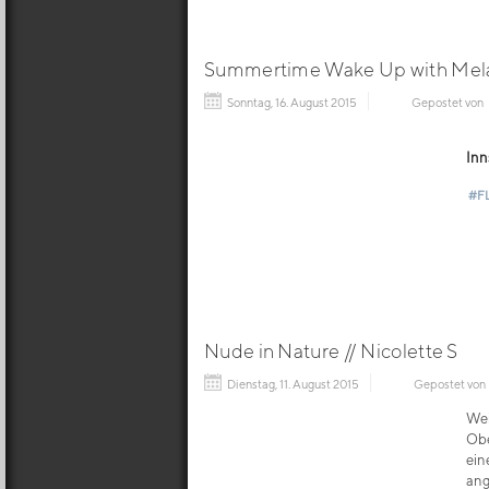
Summertime Wake Up with Mel
Sonntag, 16. August 2015
Gepostet von
Inn
#F
Nude in Nature // Nicolette S
Dienstag, 11. August 2015
Gepostet von
Wei
Obe
ein
ang