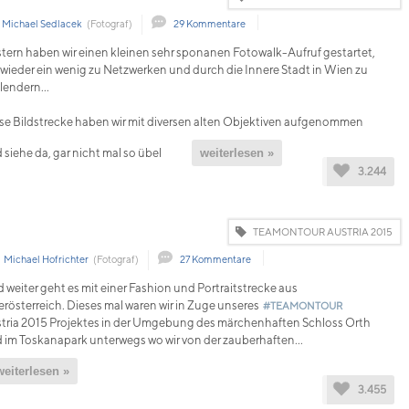
Michael Sedlacek
(Fotograf)
29 Kommentare
tern haben wir einen kleinen sehr sponanen Fotowalk-Aufruf gestartet,
wieder ein wenig zu Netzwerken und durch die Innere Stadt in Wien zu
lendern...
se Bildstrecke haben wir mit diversen alten Objektiven aufgenommen
 siehe da, gar nicht mal so übel
weiterlesen »
3.244
TEAMONTOUR AUSTRIA 2015
n
Michael Hofrichter
(Fotograf)
27 Kommentare
 weiter geht es mit einer Fashion und Portraitstrecke aus
rösterreich. Dieses mal waren wir in Zuge unseres
#TEAMONTOUR
tria 2015 Projektes in der Umgebung des märchenhaften Schloss Orth
 im Toskanapark unterwegs wo wir von der zauberhaften...
weiterlesen »
3.455