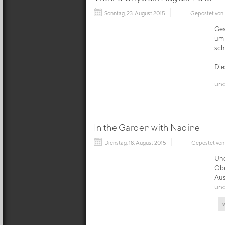
Sonntag, 23. August 2015
Gepostet von
Ges
um 
sch
Die
und
In the Garden with Nadine
Dienstag, 18. August 2015
Gepostet vo
Und
Obe
Aus
und