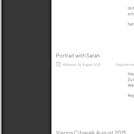
Im 
sch
hat
Portrait with Sarah
Mittwoch, 26. August 2015
Gepostet v
Heu
Zu 
Weg
Reg
Vienna Citywalk August 2015