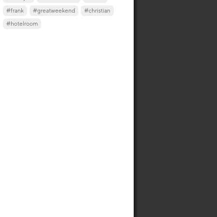
#frank
#greatweekend
#christian
#hotelroom