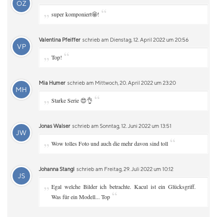
OZ
„
“
super komponiert🤩!
Valentina Pfeiffer
schrieb am Dienstag, 12. April 2022 um 20:56
VP
„
“
Top!
Mia Humer
schrieb am Mittwoch, 20. April 2022 um 23:20
MH
„
“
Starke Serie 😍👌
Jonas Walser
schrieb am Sonntag, 12. Juni 2022 um 13:51
JW
„
“
Wow tolles Foto und auch die mehr davon sind toll
Johanna Stangl
schrieb am Freitag, 29. Juli 2022 um 10:12
JS
„
Egal welche Bilder ich betrachte. Kacul ist ein Glücksgriff.
“
Was für ein Modell... Top