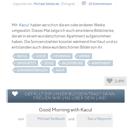
Gepostet von
Michael Sedlacek
(Fotograf)
22 Kommentare
Mit
Kacul
haben wir schon die ein oder anderen Werke
umgesetzt. Dieses Mal zeige ich euch eine kleine Bildstrecke,
die wir in einem wunderschönen Apartment aufgenommen
haben. Die Sonnenstrahlen küssten wärmend ihre Haut und so
entstanden auch diese wunderschönen Bilder von ihr.
KACUL
GOOD
MORNING
WERKE
UMGESETZT
ZEIGE
BILDSTRECKE
APARTMENT
SONNENSTRAHLEN
HAUT
2.499
GEFÄLLT DIR UNSER BLOGEINTRAG? DANN
FREUEN WIR UNS ÜBER DEIN LIKE!
Good Morning with Kacul
Michael Sedlacek
Kacul Nepovim
von
und