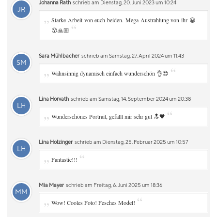
Johanna Rath
schrieb am Dienstag, 20. Juni 2023 um 10:24
JR
„
Starke Arbeit von euch beiden. Mega Austrahlung von ihr 😀
“
😮🙏🏼
Sara Mühlbacher
schrieb am Samstag, 27. April 2024 um 11:43
SM
„
“
Wahnsinnig dynamisch einfach wunderschön 👌😍
Lina Horvath
schrieb am Samstag, 14. September 2024 um 20:38
LH
„
“
Wunderschönes Portrait, gefällt mir sehr gut 🔝🖤
Lina Holzinger
schrieb am Dienstag, 25. Februar 2025 um 10:57
LH
„
“
Fantastic!!!
Mia Mayer
schrieb am Freitag, 6. Juni 2025 um 18:36
MM
„
“
Wow! Cooles Foto! Fesches Model!