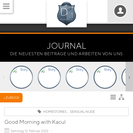
JOURNAL
DIE NEUESTEN BEITRÄGE UND ARBEITEN VON UNS
‹
›
« ZURÜCK
HOMESTORIES
,
SENSUAL NUDE
Good Morning with Kacul
Samstag, 12. Februar 2022