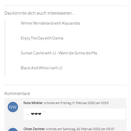
Das könnte dich auch interessieren...
Winter Wonderland with Alyssandra
Enjoy The Day with Darina
Sunset Castle with JJ - Wenn die Sonne die Ma...
Black And White I with JJ
Kommentare
Nora Winkler
schrieb am Freitag, 11. Februar 2022 um 10:53
NW
„
“
❤️❤️❤️
Oliver Zechner
schrieb am Samstag, 26. Februar 2022 um 05:07