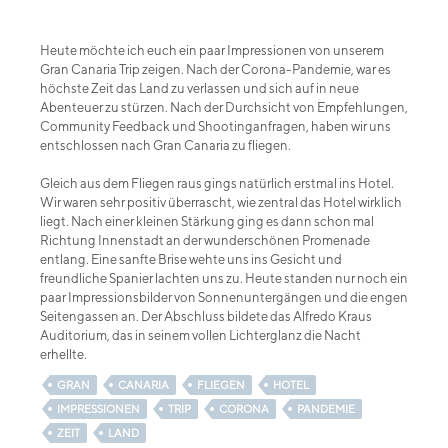
Heute möchte ich euch ein paar Impressionen von unserem
Gran Canaria Trip zeigen. Nach der Corona-Pandemie, war es
höchste Zeit das Land zu verlassen und sich auf in neue
Abenteuer zu stürzen. Nach der Durchsicht von Empfehlungen,
Community Feedback und Shootinganfragen, haben wir uns
entschlossen nach Gran Canaria zu fliegen.
Gleich aus dem Fliegen raus gings natürlich erstmal ins Hotel.
Wir waren sehr positiv überrascht, wie zentral das Hotel wirklich
liegt. Nach einer kleinen Stärkung ging es dann schon mal
Richtung Innenstadt an der wunderschönen Promenade
entlang. Eine sanfte Brise wehte uns ins Gesicht und
freundliche Spanier lachten uns zu. Heute standen nur noch ein
paar Impressionsbilder von Sonnenuntergängen und die engen
Seitengassen an. Der Abschluss bildete das Alfredo Kraus
Auditorium, das in seinem vollen Lichterglanz die Nacht
erhellte.
GRAN
CANARIA
FLIEGEN
HOTEL
IMPRESSIONEN
TRIP
CORONA
PANDEMIE
ZEIT
LAND