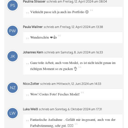
Paulina Strasser
schrieb am Freitag, 12. April 2024 um 08:04
PS
„
“
Vielleicht passe ich ja auch ins Portfolio 😊
Paula Wallner
schrieb am Freitag, 12. April 2024 um 13:38
PW
„
“
Wunderschön 💋👍
Johannes Kern
schrieb am Samstag, 8. Juni 2024 um 16:33
JK
„
Ganz tolle Arbeit, auch vom Model, es ist nicht leicht genau im
“
richtigen Moment so zu gucken 👌
Nico Zotter
schrieb am Mittwoch, 12. Juni 2024 um 14:33
NZ
„
“
Wow! Cooles Foto! Fesches Model!
Luka Weiß
schrieb am Sonntag, 6. Oktober 2024 um 17:31
LW
„
Fantastische Aufnahme . Gefällt mir insgesamt, auch von der
“
Farbabstimmung, sehr gut. 👌🏻😊