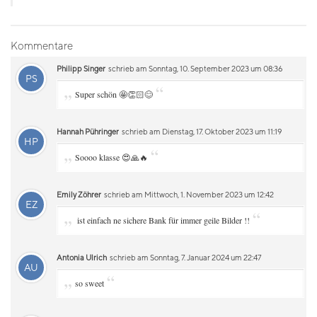
Kommentare
Philipp Singer
schrieb am Sonntag, 10. September 2023 um 08:36
PS
„
“
Super schön 🤩👏🏻😊
Hannah Pühringer
schrieb am Dienstag, 17. Oktober 2023 um 11:19
HP
„
“
Soooo klasse 😍🙏🔥
Emily Zöhrer
schrieb am Mittwoch, 1. November 2023 um 12:42
EZ
„
“
ist einfach ne sichere Bank für immer geile Bilder !!
Antonia Ulrich
schrieb am Sonntag, 7. Januar 2024 um 22:47
AU
„
“
so sweet