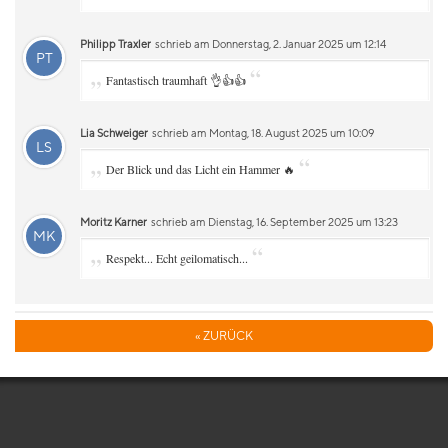
Philipp Traxler
schrieb am Donnerstag, 2. Januar 2025 um 12:14
PT
„
“
Fantastisch traumhaft 👌👍👍
Lia Schweiger
schrieb am Montag, 18. August 2025 um 10:09
LS
„
“
Der Blick und das Licht ein Hammer 🔥
Moritz Karner
schrieb am Dienstag, 16. September 2025 um 13:23
MK
„
“
Respekt... Echt geilomatisch...
« ZURÜCK