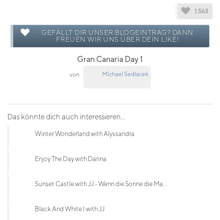
1.563
GEFÄLLT DIR UNSER BLOGEINTRAG? DANN
FREUEN WIR UNS ÜBER DEIN LIKE!
Gran Canaria Day 1
Michael Sedlacek
von
Das könnte dich auch interessieren...
Winter Wonderland with Alyssandra
Enjoy The Day with Darina
Sunset Castle with JJ - Wenn die Sonne die Ma...
Black And White I with JJ