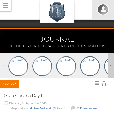
JOURNAL
DIE NEUESTEN BEITRÄGE UND ARBEITEN VON UNS
‹
›
« ZURÜCK
Gran Canaria Day 1
Dienstag, 26. September 2023
Gepostet von
Michael Sedlacek
(Fotograf)
12 Kommentare