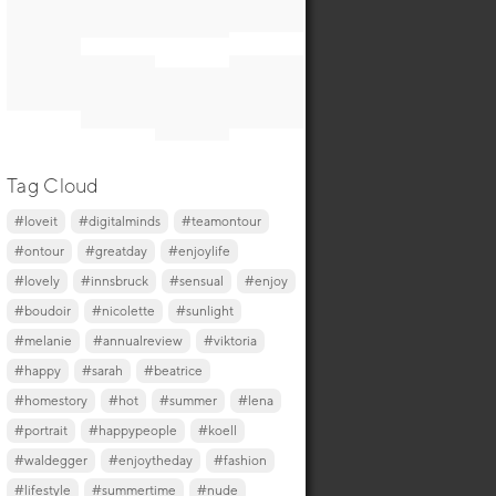
Tag Cloud
#loveit
#digitalminds
#teamontour
#ontour
#greatday
#enjoylife
#lovely
#innsbruck
#sensual
#enjoy
#boudoir
#nicolette
#sunlight
#melanie
#annualreview
#viktoria
#happy
#sarah
#beatrice
#homestory
#hot
#summer
#lena
#portrait
#happypeople
#koell
#waldegger
#enjoytheday
#fashion
#lifestyle
#summertime
#nude