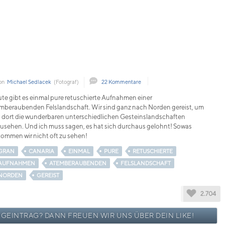
on
Michael Sedlacek
(Fotograf)
22 Kommentare
te gibt es einmal pure retuschierte Aufnahmen einer
mberaubenden Felslandschaft. Wir sind ganz nach Norden gereist, um
 dort die wunderbaren unterschiedlichen Gesteinslandschaften
usehen. Und ich muss sagen, es hat sich durchaus gelohnt! Sowas
ommen wir nicht oft zu sehen!
GRAN
CANARIA
EINMAL
PURE
RETUSCHIERTE
AUFNAHMEN
ATEMBERAUBENDEN
FELSLANDSCHAFT
NORDEN
GEREIST
2.704
OGEINTRAG? DANN FREUEN WIR UNS ÜBER DEIN LIKE!