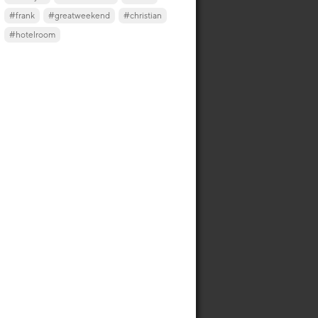
#frank
#greatweekend
#christian
#hotelroom