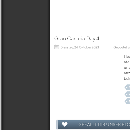
Gran Canaria Day 4
Dienstag, 24. Oktober 2023
Gepostet v
Heu
ate
uns
anz
bek
GEFÄLLT DIR UNSER BL