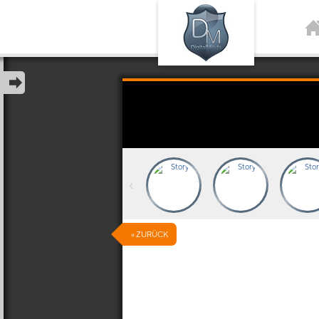
‹
« ZURÜCK