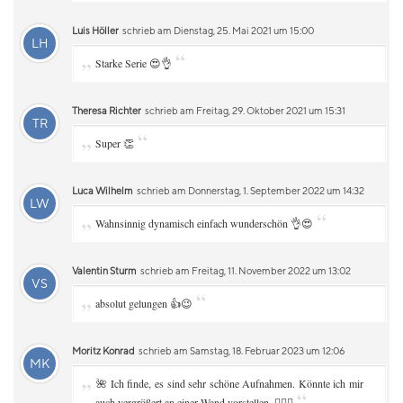
Luis Höller
schrieb am Dienstag, 25. Mai 2021 um 15:00
LH
„
“
Starke Serie 😍👌
Theresa Richter
schrieb am Freitag, 29. Oktober 2021 um 15:31
TR
„
“
Super 👏
Luca Wilhelm
schrieb am Donnerstag, 1. September 2022 um 14:32
LW
„
“
Wahnsinnig dynamisch einfach wunderschön 👌😍
Valentin Sturm
schrieb am Freitag, 11. November 2022 um 13:02
VS
„
“
absolut gelungen 👍😉
Moritz Konrad
schrieb am Samstag, 18. Februar 2023 um 12:06
MK
„
🌺 Ich finde, es sind sehr schöne Aufnahmen. Könnte ich mir
“
auch vergrößert an einer Wand vorstellen. 👌🏻😘