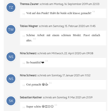
Theresa Zauner
schrieb am Montag, 16. September 2019 um 22:03
TZ
„
“
Voll auf den Punkt! Habt ihr beide echt klasse gemacht!
Tobias Wagner
schrieb am Samstag, 15. Februar 2020 um 11:45
TW
„
Schöne Arbeit mit einem schönen Model. Passt einfach
“
alles.
Nina Schwarz
schrieb am Mittwoch, 22. April 2020 um 09:08
NS
„
“
So beautiful!❤️
Nina Schwarz
schrieb am Sonntag, 17. Januar 2021 um 11:52
NS
„
“
Gut gemacht 😁👍
Sebastian Kastner
schrieb am Sonntag, 9. Mai 2021 um 21:59
SK
„
“
Super schön 🤩👏🏻😊