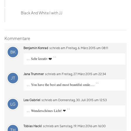
Black And White I with JJ
Kommentare
Benjamin Konrad
schrieb am Freitag, 6. März 2015 um 08:11
BK
„
“
Sehr kreativ ❤️
Jana Trummer
schrieb am Freitag, 27. März 2015 um 22:34
JT
„
“
You have the best and most beautiful smile.....
Lea Gabriel
schrieb am Donnerstag, 30. Juli 2015 um 12:53
LG
„
“
Wunderschönes Licht! ❤
Tobias Hackl
schrieb am Samstag, 19. März 2016 um 16:00
TH