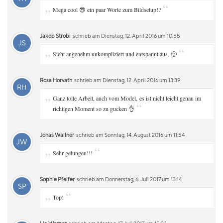
„
“
Mega cool 😎 ein paar Worte zum Bildsetup!?
Jakob Strobl
schrieb am Dienstag, 12. April 2016 um 10:55
JS
„
“
Sieht angenehm unkompliziert und entspannt aus. 🙂
Rosa Horvath
schrieb am Dienstag, 12. April 2016 um 13:39
RH
„
Ganz tolle Arbeit, auch vom Model, es ist nicht leicht genau im
“
richtigen Moment so zu gucken 👌
Jonas Wallner
schrieb am Sonntag, 14. August 2016 um 11:54
JW
„
“
Sehr gelungen!!!
Sophie Pfeifer
schrieb am Donnerstag, 6. Juli 2017 um 13:14
SP
„
“
Top!