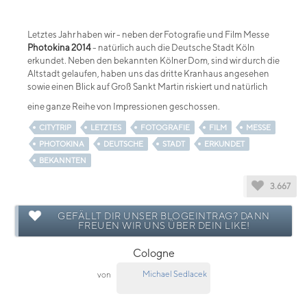
Letztes Jahr haben wir - neben der Fotografie und Film Messe
Photokina 2014
- natürlich auch die Deutsche Stadt Köln
erkundet. Neben den bekannten Kölner Dom, sind wir durch die
Altstadt gelaufen, haben uns das dritte Kranhaus angesehen
sowie einen Blick auf Groß Sankt Martin riskiert und natürlich
eine ganze Reihe von Impressionen geschossen.
CITYTRIP
LETZTES
FOTOGRAFIE
FILM
MESSE
PHOTOKINA
DEUTSCHE
STADT
ERKUNDET
BEKANNTEN
3.667
GEFÄLLT DIR UNSER BLOGEINTRAG? DANN
FREUEN WIR UNS ÜBER DEIN LIKE!
Cologne
Michael Sedlacek
von