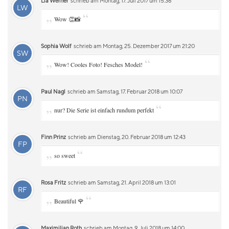
Lia Werner
schrieb am Montag, 17. Juli 2017 um 15:36
LW
„
“
Wow 👏📸
Sophia Wolf
schrieb am Montag, 25. Dezember 2017 um 21:20
SW
„
“
Wow! Cooles Foto! Fesches Model!
Paul Nagl
schrieb am Samstag, 17. Februar 2018 um 10:07
PN
„
“
nur? Die Serie ist einfach rundum perfekt
Finn Prinz
schrieb am Dienstag, 20. Februar 2018 um 12:43
FP
„
“
so sweet
Rosa Fritz
schrieb am Samstag, 21. April 2018 um 13:01
RF
„
“
Beautiful 🌹
Maximilian Roth
schrieb am Montag, 9. Juli 2018 um 14:00