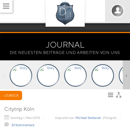
JOURNAL
DIE NEUESTEN BEITRÄGE UND ARBEITEN VON UNS
‹
›
« ZURÜCK
Citytrip Köln
Sonntag, 1. März 2015
Gepostet von
Michael Sedlacek
(Fotograf)
30 Kommentare