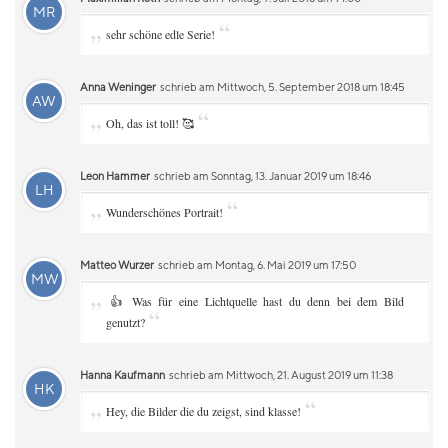
MR
„
“
sehr schöne edle Serie!
Anna Weninger
schrieb am Mittwoch, 5. September 2018 um 18:45
AW
„
“
Oh, das ist toll! 🥰
Leon Hammer
schrieb am Sonntag, 13. Januar 2019 um 18:46
LH
„
“
Wunderschönes Portrait!
Matteo Wurzer
schrieb am Montag, 6. Mai 2019 um 17:50
MW
„
👍 Was für eine Lichtquelle hast du denn bei dem Bild
“
genutzt?
Hanna Kaufmann
schrieb am Mittwoch, 21. August 2019 um 11:38
HK
„
“
Hey, die Bilder die du zeigst, sind klasse!