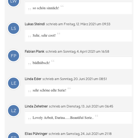
LW
„
“
so schön sinnlich!
Lukas Steindl
schrieb am Freitag, 12. März 2021 um 09:33
LS
„
“
Sehr, sehr cool!
Fabian Plank
schrieb am Sonntag, 4. April 2021 um 16:58
FP
„
“
bildhübsch!
Linda Eder
schrieb am Sonntag, 20. Juni 2021 um 08:51
LE
„
“
sehr schöne edle Serie!
Linda Zehetner
schrieb am Dienstag, 13. Juli 2021 um 06:45
LZ
„
“
Lovely Arbeit, Darina......Beautiful Serie..
Elias Pühringer
schrieb am Samstag, 24. Juli 2021 um 21:18