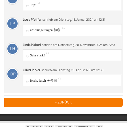
„
“
Top!
Louis Pfeiffer
schrieb am Dienstag, 16. Januar 2024 um 12:31
LP
„
“
absolut gelungen 👍😉
Linda Haberl
schrieb am Donnerstag, 28. November 2024 um 19:43
LH
„
“
Sehr stark!
Oliver Pirker
schrieb am Dienstag, 15. April 2025 um 12:08
OP
„
“
fesch, fesch 🔥👌🏼
« ZURÜCK