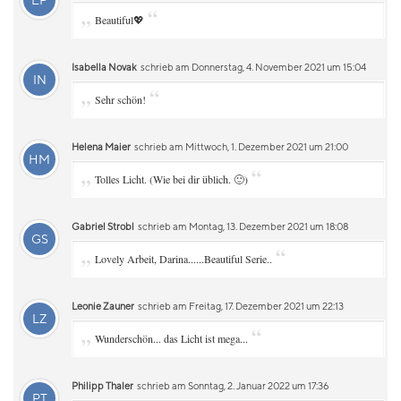
EP
„
“
Beautiful💖
Isabella Novak
schrieb am Donnerstag, 4. November 2021 um 15:04
IN
„
“
Sehr schön!
Helena Maier
schrieb am Mittwoch, 1. Dezember 2021 um 21:00
HM
„
“
Tolles Licht. (Wie bei dir üblich. 🙂)
Gabriel Strobl
schrieb am Montag, 13. Dezember 2021 um 18:08
GS
„
“
Lovely Arbeit, Darina......Beautiful Serie..
Leonie Zauner
schrieb am Freitag, 17. Dezember 2021 um 22:13
LZ
„
“
Wunderschön... das Licht ist mega...
Philipp Thaler
schrieb am Sonntag, 2. Januar 2022 um 17:36
PT