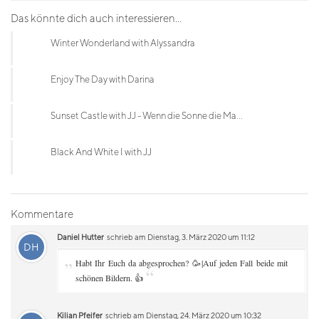
Das könnte dich auch interessieren...
Winter Wonderland with Alyssandra
Enjoy The Day with Darina
Sunset Castle with JJ - Wenn die Sonne die Ma...
Black And White I with JJ
Kommentare
Daniel Hutter
schrieb am Dienstag, 3. März 2020 um 11:12
DH
„
Habt Ihr Euch da abgesprochen? 🥳|Auf jeden Fall beide mit
“
schönen Bildern. 👍
Kilian Pfeifer
schrieb am Dienstag, 24. März 2020 um 10:32