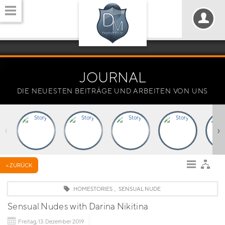
JOURNAL
DIE NEUESTEN BEITRÄGE UND ARBEITEN VON UNS
‹
›
« ZURÜCK
HOMESTORIES
,
SENSUAL NUDE
Sensual Nudes with Darina Nikitina
Freitag, 13. Dezember 2019