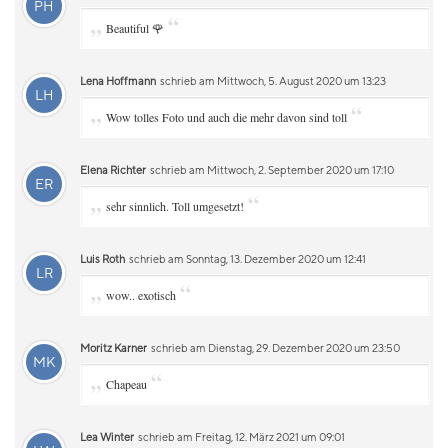
PH
„
“
Beautiful 🌹
Lena Hoffmann
schrieb am Mittwoch, 5. August 2020 um 13:23
LH
„
“
Wow tolles Foto und auch die mehr davon sind toll
Elena Richter
schrieb am Mittwoch, 2. September 2020 um 17:10
ER
„
“
sehr sinnlich. Toll umgesetzt!
Luis Roth
schrieb am Sonntag, 13. Dezember 2020 um 12:41
LR
„
“
wow.. exotisch
Moritz Karner
schrieb am Dienstag, 29. Dezember 2020 um 23:50
MK
„
“
Chapeau
Lea Winter
schrieb am Freitag, 12. März 2021 um 09:01