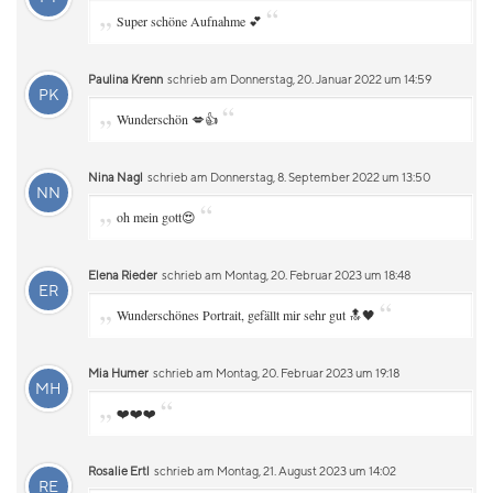
„
“
Super schöne Aufnahme 💕
Paulina Krenn
schrieb am Donnerstag, 20. Januar 2022 um 14:59
PK
„
“
Wunderschön 💋👍
Nina Nagl
schrieb am Donnerstag, 8. September 2022 um 13:50
NN
„
“
oh mein gott😍
Elena Rieder
schrieb am Montag, 20. Februar 2023 um 18:48
ER
„
“
Wunderschönes Portrait, gefällt mir sehr gut 🔝🖤
Mia Humer
schrieb am Montag, 20. Februar 2023 um 19:18
MH
„
“
❤️❤️❤️
Rosalie Ertl
schrieb am Montag, 21. August 2023 um 14:02
RE