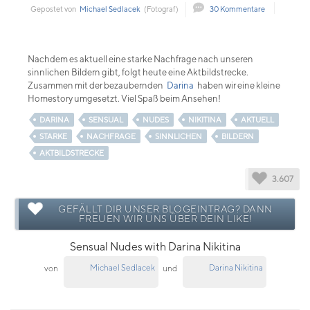
Gepostet von
Michael Sedlacek
(Fotograf)
30 Kommentare
Nachdem es aktuell eine starke Nachfrage nach unseren
sinnlichen Bildern gibt, folgt heute eine Aktbildstrecke.
Zusammen mit der bezaubernden
Darina
haben wir eine kleine
Homestory umgesetzt. Viel Spaß beim Ansehen!
DARINA
SENSUAL
NUDES
NIKITINA
AKTUELL
STARKE
NACHFRAGE
SINNLICHEN
BILDERN
AKTBILDSTRECKE
3.607
GEFÄLLT DIR UNSER BLOGEINTRAG? DANN
FREUEN WIR UNS ÜBER DEIN LIKE!
Sensual Nudes with Darina Nikitina
Michael Sedlacek
Darina Nikitina
von
und