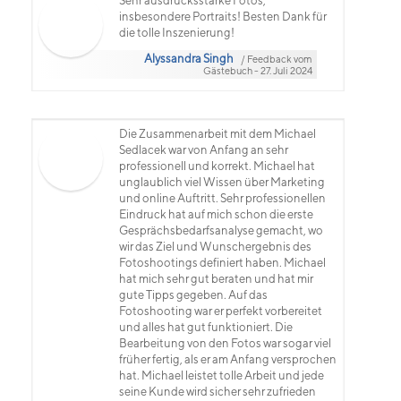
Sehr ausdrucksstarke Fotos,
insbesondere Portraits! Besten Dank für
die tolle Inszenierung!
Alyssandra Singh
/ Feedback vom
Gästebuch - 27. Juli 2024
Die Zusammenarbeit mit dem Michael
Sedlacek war von Anfang an sehr
professionell und korrekt. Michael hat
unglaublich viel Wissen über Marketing
und online Auftritt. Sehr professionellen
Eindruck hat auf mich schon die erste
Gesprächsbedarfsanalyse gemacht, wo
wir das Ziel und Wunschergebnis des
Fotoshootings definiert haben. Michael
hat mich sehr gut beraten und hat mir
gute Tipps gegeben. Auf das
Fotoshooting war er perfekt vorbereitet
und alles hat gut funktioniert. Die
Bearbeitung von den Fotos war sogar viel
früher fertig, als er am Anfang versprochen
hat. Michael leistet tolle Arbeit und jede
seine Kunde wird sicher sehr zufrieden