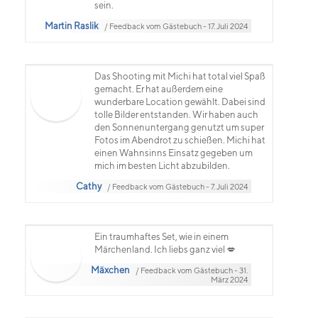
sein.
Martin Raslik
/ Feedback vom Gästebuch - 17. Juli 2024
Das Shooting mit Michi hat total viel Spaß
gemacht. Er hat außerdem eine
wunderbare Location gewählt. Dabei sind
tolle Bilder entstanden. Wir haben auch
den Sonnenuntergang genutzt um super
Fotos im Abendrot zu schießen. Michi hat
einen Wahnsinns Einsatz gegeben um
mich im besten Licht abzubilden.
Cathy
/ Feedback vom Gästebuch - 7. Juli 2024
Ein traumhaftes Set, wie in einem
Märchenland. Ich liebs ganz viel 💋
Mäxchen
/ Feedback vom Gästebuch - 31.
März 2024