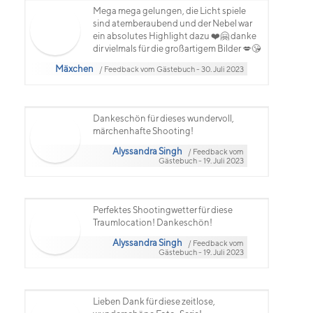
Mega mega gelungen, die Licht spiele
sind atemberaubend und der Nebel war
ein absolutes Highlight dazu ❤️🤗 danke
dir vielmals für die großartigem Bilder 💋😘
Mäxchen
/ Feedback vom Gästebuch - 30. Juli 2023
Dankeschön für dieses wundervoll,
märchenhafte Shooting!
Alyssandra Singh
/ Feedback vom
Gästebuch - 19. Juli 2023
Perfektes Shootingwetter für diese
Traumlocation! Dankeschön!
Alyssandra Singh
/ Feedback vom
Gästebuch - 19. Juli 2023
Lieben Dank für diese zeitlose,