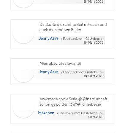
18. März 2025
Danke für die schöne Zeit mit euch und
auch die schönen Bilder
Jenny Asira
/ Feedback vom Gästebuch -
18. März 2025
Mein absolutes favorite!
Jenny Asira
/ Feedback vom Gästebuch -
18. März 2025
Aww mega coole Serie 🤩🤩🖤 traumhaft
schön geworden ☺️🙈❤️ ich liebe sie
Mäxchen
/ Feedback vom Gästebuch - 16.
März 2025