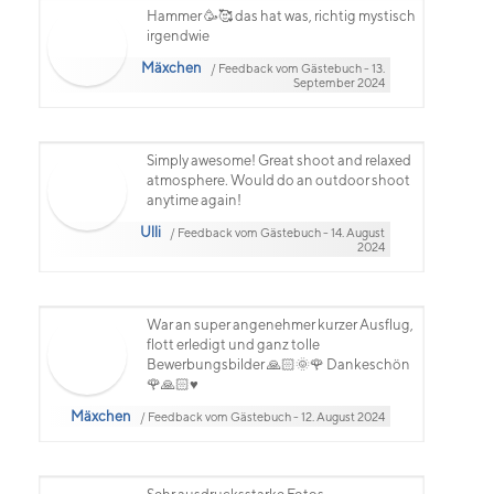
Hammer 🥳🥰 das hat was, richtig mystisch
irgendwie
Mäxchen
/ Feedback vom Gästebuch - 13.
September 2024
Simply awesome! Great shoot and relaxed
atmosphere. Would do an outdoor shoot
anytime again!
Ulli
/ Feedback vom Gästebuch - 14. August
2024
War an super angenehmer kurzer Ausflug,
flott erledigt und ganz tolle
Bewerbungsbilder 🙏🏻🌞🌹 Dankeschön
🌹🙏🏻♥️
Mäxchen
/ Feedback vom Gästebuch - 12. August 2024