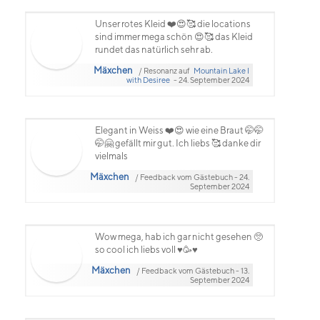
Unser rotes Kleid ❤️😍🥰 die locations
sind immer mega schön 😍🥰 das Kleid
rundet das natürlich sehr ab.
Mäxchen
/ Resonanz auf
Mountain Lake I
with Desiree
- 24. September 2024
Elegant in Weiss ❤️😍 wie eine Braut 🤭🤭
🤭🤗 gefällt mir gut. Ich liebs 🥰 danke dir
vielmals
Mäxchen
/ Feedback vom Gästebuch - 24.
September 2024
Wow mega, hab ich gar nicht gesehen 🥺
so cool ich liebs voll ♥️🥳♥️
Mäxchen
/ Feedback vom Gästebuch - 13.
September 2024