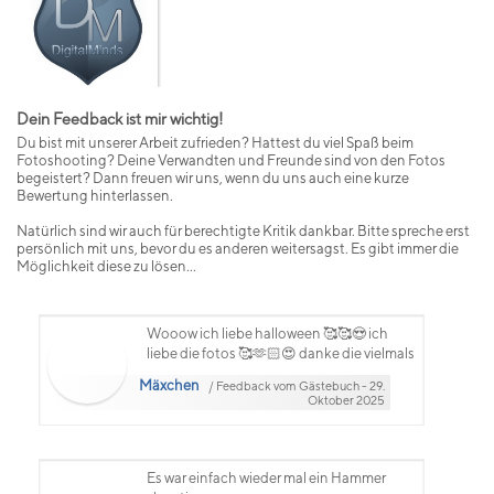
Dein Feedback ist mir wichtig!
Du bist mit unserer Arbeit zufrieden? Hattest du viel Spaß beim
Fotoshooting? Deine Verwandten und Freunde sind von den Fotos
begeistert? Dann freuen wir uns, wenn du uns auch eine kurze
Bewertung hinterlassen.
Natürlich sind wir auch für berechtigte Kritik dankbar. Bitte spreche erst
persönlich mit uns, bevor du es anderen weitersagst. Es gibt immer die
Möglichkeit diese zu lösen...
Wooow ich liebe halloween 🥰🥰😍 ich
liebe die fotos 🥰🫶🏻😍 danke die vielmals
Mäxchen
/ Feedback vom Gästebuch - 29.
Oktober 2025
Es war einfach wieder mal ein Hammer