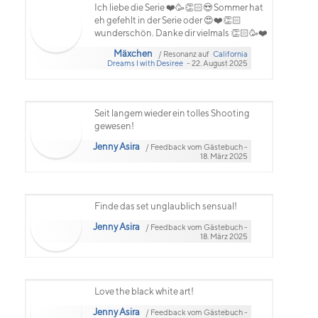
Ich liebe die Serie ❤️🥳👏🏻😍 Sommer hat
eh gefehlt in der Serie oder 😍❤️👏🏻
wunderschön. Danke dir vielmals 👏🏻🥳❤️
Mäxchen
/ Resonanz auf
California
Dreams I with Desiree
- 22. August 2025
Seit langem wieder ein tolles Shooting
gewesen!
Jenny Asira
/ Feedback vom Gästebuch -
18. März 2025
Finde das set unglaublich sensual!
Jenny Asira
/ Feedback vom Gästebuch -
18. März 2025
Love the black white art!
Jenny Asira
/ Feedback vom Gästebuch -