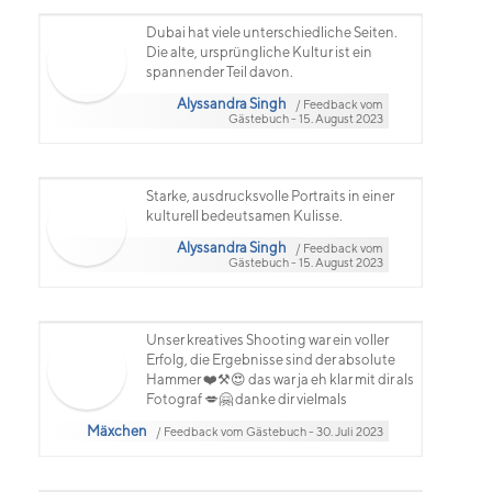
Dubai hat viele unterschiedliche Seiten.
Die alte, ursprüngliche Kultur ist ein
spannender Teil davon.
Alyssandra Singh
/ Feedback vom
Gästebuch - 15. August 2023
Starke, ausdrucksvolle Portraits in einer
kulturell bedeutsamen Kulisse.
Alyssandra Singh
/ Feedback vom
Gästebuch - 15. August 2023
Unser kreatives Shooting war ein voller
Erfolg, die Ergebnisse sind der absolute
Hammer ❤️⚒️😍 das war ja eh klar mit dir als
Fotograf 💋🤗 danke dir vielmals
Mäxchen
/ Feedback vom Gästebuch - 30. Juli 2023