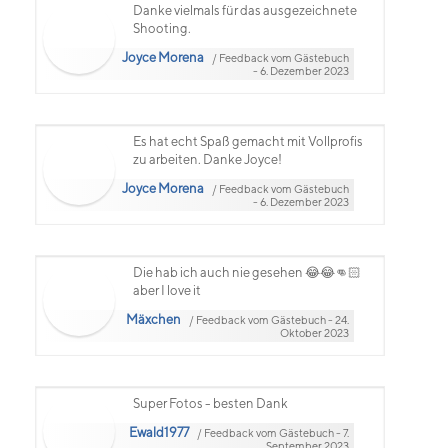
Danke vielmals für das ausgezeichnete
Shooting.
Joyce Morena
/ Feedback vom Gästebuch
- 6. Dezember 2023
Es hat echt Spaß gemacht mit Vollprofis
zu arbeiten. Danke Joyce!
Joyce Morena
/ Feedback vom Gästebuch
- 6. Dezember 2023
Die hab ich auch nie gesehen 😂😂👊🏻
aber I love it
Mäxchen
/ Feedback vom Gästebuch - 24.
Oktober 2023
Super Fotos - besten Dank
Ewald1977
/ Feedback vom Gästebuch - 7.
September 2023