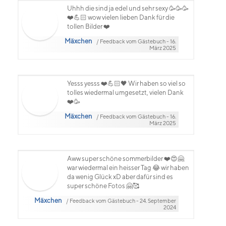
Uhhh die sind ja edel und sehr sexy 🥳🥳🥳
❤️💪🏻 wow vielen lieben Dank für die
tollen Bilder ❤️
Mäxchen
/ Feedback vom Gästebuch - 16.
März 2025
Yesss yesss ❤️💪🏻🖤 Wir haben so viel so
tolles wiedermal umgesetzt, vielen Dank
❤️🥳
Mäxchen
/ Feedback vom Gästebuch - 16.
März 2025
Aww super schöne sommerbilder ❤️😍🤗
war wiedermal ein heisser Tag 😂 wir haben
da wenig Glück xD aber dafür sind es
super schöne Fotos 🤗🥰
Mäxchen
/ Feedback vom Gästebuch - 24. September
2024