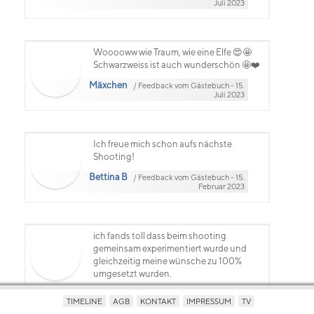
Juli 2023
Wooooww wie Traum, wie eine Elfe 😍🤩
Schwarzweiss ist auch wunderschön 🤩❤️
Mäxchen
/ Feedback vom Gästebuch - 15.
Juli 2023
Ich freue mich schon aufs nächste
Shooting!
Bettina B
/ Feedback vom Gästebuch - 15.
Februar 2023
ich fands toll dass beim shooting
gemeinsam experimentiert wurde und
gleichzeitig meine wünsche zu 100%
umgesetzt wurden.
Bettina B
/ Feedback vom Gästebuch - 14. Februar 2023
TIMELINE
AGB
KONTAKT
IMPRESSUM
TV