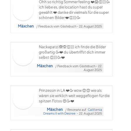
Ohh so richtig Sommer feeling ❤️😱👏🏻🥳
ich liebe es, die location hast du super
gewählt ❤️ danke dir vielmals für die super
schönen Bilder ❤️👏🏻🥳
Mäxchen
/ Feedback vom Gästebuch - 22. August 2025
Nackapatzi 🙈🙊👏🏻 ich finde die Bilder
großartig 🥳❤️ du übertriffst dich immer
selbst 👏🏻🥳❤️
Mäxchen
/ Feedback vom Gästebuch - 22.
August 2025
Prinzessin in LA ❤️🥳 wow 😍😍 wie als
wären sie wirklich weit weggeflogen für die
spitzen Fotos 😍🥳❤️
Mäxchen
/ Resonanz auf
California
Dreams II with Desiree
- 22. August 2025