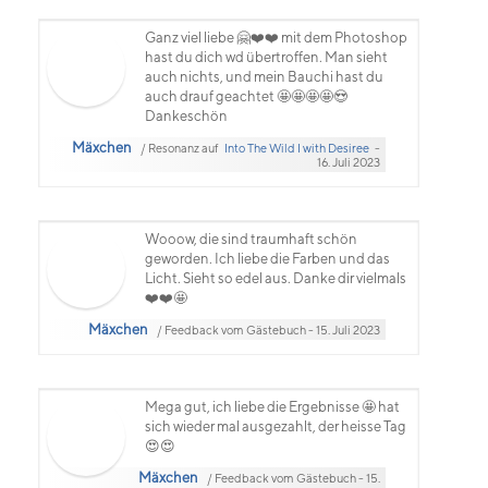
Ganz viel liebe 🤗❤️❤️ mit dem Photoshop
hast du dich wd übertroffen. Man sieht
auch nichts, und mein Bauchi hast du
auch drauf geachtet 🤩🤩🤩🤩😍
Dankeschön
Mäxchen
/ Resonanz auf
Into The Wild I with Desiree
-
16. Juli 2023
Wooow, die sind traumhaft schön
geworden. Ich liebe die Farben und das
Licht. Sieht so edel aus. Danke dir vielmals
❤️❤️🤩
Mäxchen
/ Feedback vom Gästebuch - 15. Juli 2023
Mega gut, ich liebe die Ergebnisse 🤩 hat
sich wieder mal ausgezahlt, der heisse Tag
😍😍
Mäxchen
/ Feedback vom Gästebuch - 15.