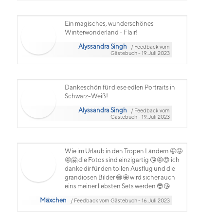
Ein magisches, wunderschönes
Winterwonderland - Flair!
Alyssandra Singh
/ Feedback vom
Gästebuch - 19. Juli 2023
Dankeschön für diese edlen Portraits in
Schwarz-Weiß!
Alyssandra Singh
/ Feedback vom
Gästebuch - 19. Juli 2023
Wie im Urlaub in den Tropen Ländern 🤩🤩
🤩🤗 die Fotos sind einzigartig 😘🤩😍 ich
danke dir für den tollen Ausflug und die
grandiosen Bilder 😁🤩 wird sicher auch
eins meiner liebsten Sets werden 😎😘
Mäxchen
/ Feedback vom Gästebuch - 16. Juli 2023