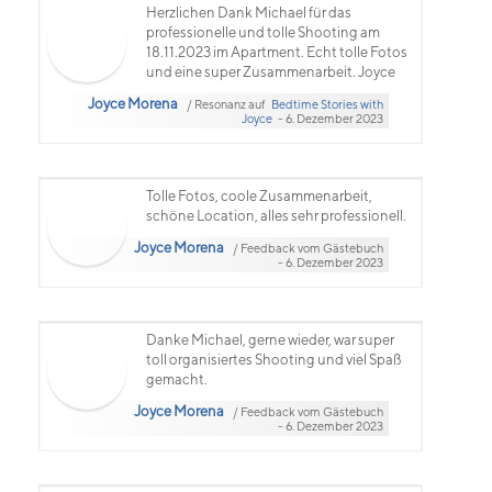
Herzlichen Dank Michael für das
professionelle und tolle Shooting am
18.11.2023 im Apartment. Echt tolle Fotos
und eine super Zusammenarbeit. Joyce
Joyce Morena
/ Resonanz auf
Bedtime Stories with
Joyce
- 6. Dezember 2023
Tolle Fotos, coole Zusammenarbeit,
schöne Location, alles sehr professionell.
Joyce Morena
/ Feedback vom Gästebuch
- 6. Dezember 2023
Danke Michael, gerne wieder, war super
toll organisiertes Shooting und viel Spaß
gemacht.
Joyce Morena
/ Feedback vom Gästebuch
- 6. Dezember 2023